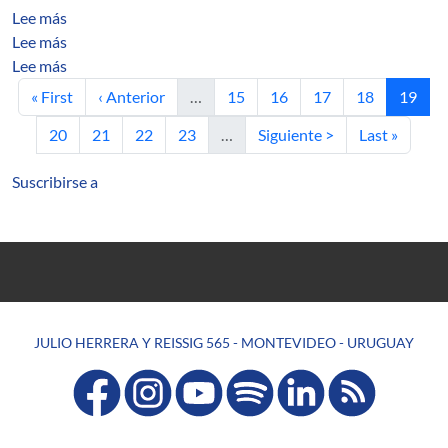
sobre C 1 stable maps: examples without saddles.
Lee más
sobre Dynamically defined Cantor sets under the conditi
Lee más
sobre Dual boundary-element method: Simple error esti
Lee más
Primera página
Página anterior
Página
Página
Página
Página
Página 
« First
‹ Anterior
…
15
16
17
18
19
Página
Página
Página
Página
Siguiente página
Última págin
20
21
22
23
…
Siguiente >
Last »
Suscribirse a
JULIO HERRERA Y REISSIG 565 - MONTEVIDEO - URUGUAY