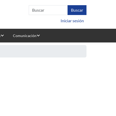
Iniciar sesión
n
Comunicación
mum cost multi-layer networks
de confiablidad con restricciones de diámetro
competición entre firmas y trabajadores bajo regulación externa
ción punto a punto
iámetro acotados
s de aporte a rincón del bonete y salto grande
ation Steiner two-node survivable network problem