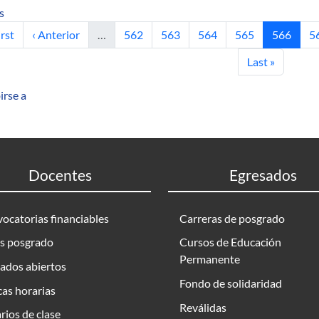
sobre Identificación de opiniones de diferentes fuentes en texto
s
mera página
Página anterior
Página
Página
Página
Página
Página ac
P
irst
‹ Anterior
…
562
563
564
565
566
5
Última página
Last »
irse a
Docentes
Egresados
ocatorias financiables
Carreras de posgrado
s posgrado
Cursos de Educación
Permanente
ados abiertos
Fondo de solidaridad
as horarias
Reválidas
rios de clase