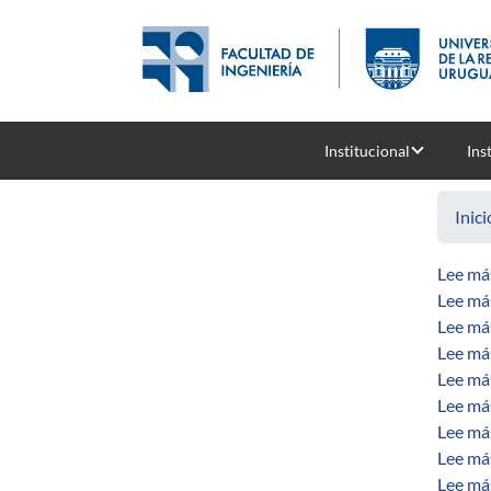
Pasar al contenido principal
Institucional
Ins
Inici
Lee má
Lee má
Lee má
Lee má
Lee má
Lee má
Lee má
Lee má
Lee má