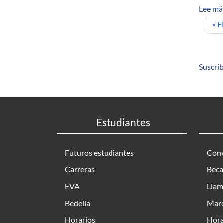
Lee má
Pri
« F
Suscrib
Estudiantes
Futuros estudiantes
Conv
Carreras
Beca
EVA
Llam
Bedelia
Marc
Horarios
Hora