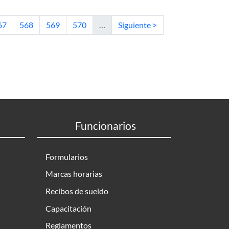
s en español
tual
ágina
Página
Página
Página
Siguiente página
67
568
569
570
…
Siguiente >
Funcionarios
Formularios
Marcas horarias
Recibos de sueldo
Capacitación
Reglamentos