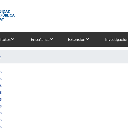
titutos
Enseñanza
Extensión
Investigació
o
sobre Integer optimization applied to the design of robust mini
s
sobre Flujo de fluidos estratificados
s
sobre Estudio de métodos de redución de varianza para modelos 
s
sobre Dinámica y equilibrios de Nash de un modelo evolutivo de 
s
sobre Criterios de establecimiento de claves para una comunica
s
sobre Cópulas parmétricas y no paramétricas
s
sobre Búsquedas masivas de grafos de gran orden con grado y d
s
sobre Bases para un sistema de predicción de caudales de caudale
s
sobre Diseño topológico de redes.Caso de estudio: The augment
s