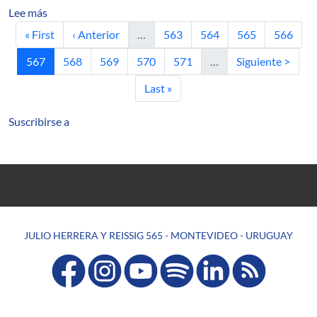
sobre Modelado y control de la máquina sincrónica de r
Lee más
Primera página
Página anterior
Página
Página
Página
Página
« First
‹ Anterior
…
563
564
565
566
Página actual
Página
Página
Página
Página
Siguiente página
567
568
569
570
571
…
Siguiente >
Última página
Last »
Suscribirse a
JULIO HERRERA Y REISSIG 565 - MONTEVIDEO - URUGUAY