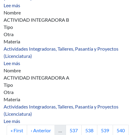
sobre Asignatura 1860
Lee más
Nombre
ACTIVIDAD INTEGRADORA B
Tipo
Otra
Materia
Actividades Integradoras, Talleres, Pasantía y Proyectos
(Licenciatura)
sobre Asignatura 1863
Lee más
Nombre
ACTIVIDAD INTEGRADORA A
Tipo
Otra
Materia
Actividades Integradoras, Talleres, Pasantía y Proyectos
(Licenciatura)
sobre Asignatura 1862
Lee más
Primera página
Página anterior
Página
Página
Página
Página
« First
‹ Anterior
…
537
538
539
540