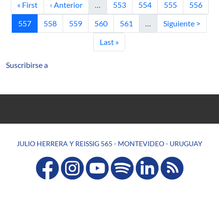
Primera página
Página anterior
Página
Página
Página
Página
« First
‹ Anterior
…
553
554
555
556
Página actual
Página
Página
Página
Página
Siguiente página
557
558
559
560
561
…
Siguiente >
Última página
Last »
Suscribirse a
JULIO HERRERA Y REISSIG 565 - MONTEVIDEO - URUGUAY