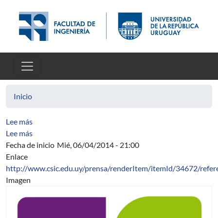
Pasar al contenido principal
Inicio
sobre Increasing Android Security using a Lightweigh
Lee más
sobre Vulnerability Assessment in Autonomic Networks 
Lee más
Fecha de inicio
Mié, 06/04/2014 - 21:00
Enlace
http://www.csic.edu.uy/prensa/renderItem/itemId/34672/refe
Imagen