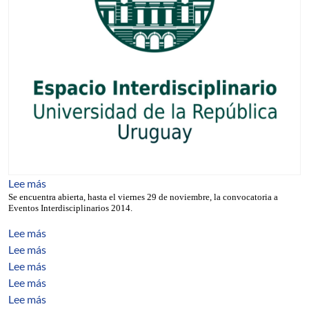
sobre Espacio Interdisciplinario: Eventos 2014
Lee más
Se encuentra abierta, hasta el
viernes
29 de noviembre
, la convocatoria a
Eventos Interdisciplinarios 2014.
sobre Agent-based methodology for developing agroeco
Lee más
sobre Selección de portal en redes inalámbricas malladas
Lee más
sobre Routing cost optimization in multi overtay robus
Lee más
sobre Valuación de opciones en mercados de Lévy
Lee más
sobre Optimización de una red de datos IP/MPLS sobre
Lee más