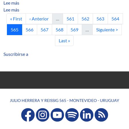
sobre Models for time series prediction based on neura
Lee más
sobre K-confiabilidad en redes: factorización y comport
Lee más
Primera página
Página anterior
Página
Página
Página
Página
« First
‹ Anterior
…
561
562
563
564
Página actual
Página
Página
Página
Página
Siguiente página
565
566
567
568
569
…
Siguiente >
Última página
Last »
Suscribirse a
JULIO HERRERA Y REISSIG 565 - MONTEVIDEO - URUGUAY