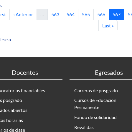
sobre Modelado y control de la máquina sincrónica de reluctanci
s
mera página
Página anterior
Página
Página
Página
Página
Página ac
P
irst
‹ Anterior
…
563
564
565
566
567
5
Última página
Last »
irse a
Docentes
Egresados
ocatorias financiables
Carreras de posgrado
s posgrado
Cursos de Educación
Permanente
ados abiertos
Fondo de solidaridad
as horarias
Reválidas
rios de clase