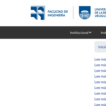
Pasar al contenido principal
Institucional
Ins
Inici
Lee má
Lee má
Lee má
Lee má
Lee má
Lee má
Lee má
Lee má
Lee má