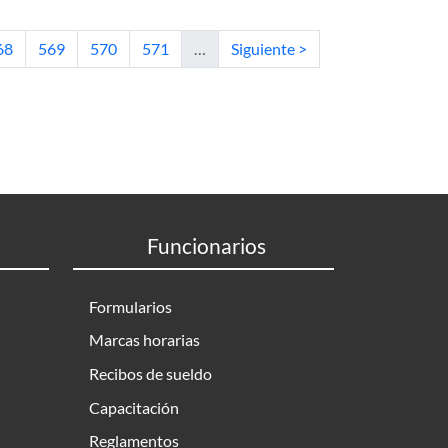
a. Aplicación en u aerogenerador
tual
ágina
Página
Página
Página
Siguiente página
68
569
570
571
…
Siguiente >
Funcionarios
Formularios
Marcas horarias
Recibos de sueldo
Capacitación
Reglamentos