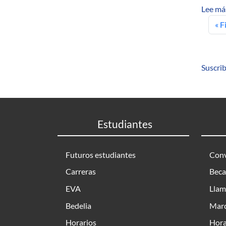
Lee má
Pri
« F
Suscrib
Estudiantes
Futuros estudiantes
Conv
Carreras
Beca
EVA
Llam
Bedelia
Marc
Horarios
Hora