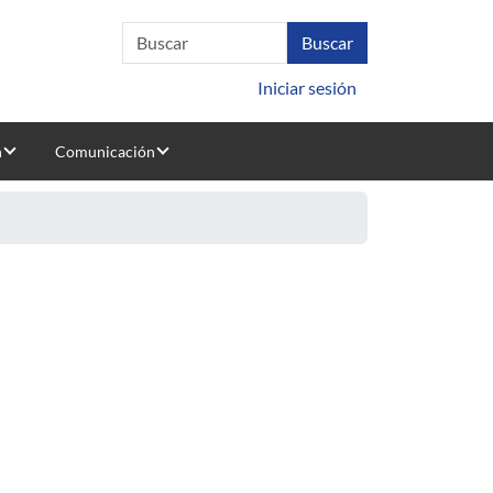
Iniciar sesión
n
Comunicación
r the continuos improvement of business process & related tools
 in public transportation systems
tmos GRASP para la versión Arista- Disjunta
and a dynamic programming approach for designing the access net
descubrimiento semántico de servicios web
 a complete system for computer aided diagnosis
sión temporal
citor DC-DC