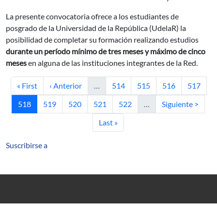
La presente convocatoria ofrece a los estudiantes de
posgrado de la Universidad de la República (UdelaR) la
posibilidad de completar su formación realizando estudios
durante un período
mínimo de tres meses y máximo de cinco
meses
en alguna de las instituciones integrantes de la Red.
Primera página
Página anterior
Página
Página
Página
Página
« First
‹ Anterior
…
514
515
516
517
Página actual
Página
Página
Página
Página
Siguiente página
518
519
520
521
522
…
Siguiente >
Última página
Last »
Suscribirse a