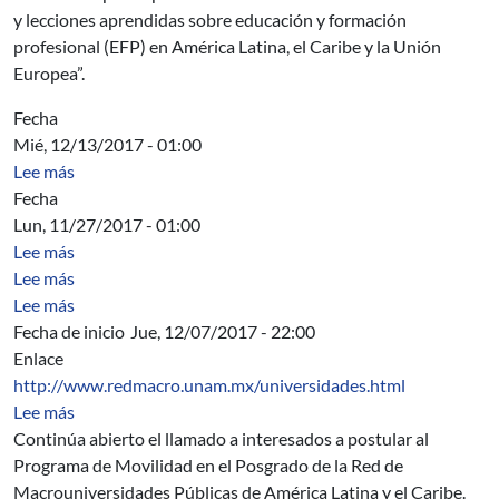
y lecciones aprendidas sobre educación y formación
profesional (EFP) en América Latina, el Caribe y la Unión
Europea”.
Fecha
Mié, 12/13/2017 - 01:00
sobre Acta Asamblea General Ordinaria (1er sesión)
Lee más
Fecha
Lun, 11/27/2017 - 01:00
sobre Acta Directiva
Lee más
sobre Resource Allocation for Network Slicing in WiFi A
Lee más
sobre Image Colorization with Neural Networks
Lee más
Fecha de inicio
Jue, 12/07/2017 - 22:00
Enlace
http://www.redmacro.unam.mx/universidades.html
sobre Programa de movilidad de posgrado: Red de Mac
Lee más
Continúa abierto el llamado a interesados a postular al
Programa de Movilidad en el Posgrado de la Red de
Macrouniversidades Públicas de América Latina y el Caribe.