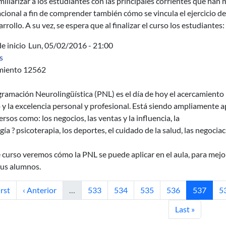
miliarizar a los estudiantes con las principales corrientes que han
cional a fin de comprender también cómo se vincula el ejercicio d
rrollo. A su vez, se espera que al finalizar el curso los estudiantes:
e inicio
Lun, 05/02/2016 - 21:00
sobre AUCI - Programación neurolingüística para docentes
s
miento 12562
ramación Neurolingüística (PNL) es el día de hoy el acercamiento
 y la excelencia personal y profesional. Está siendo ampliamente
ersos como: los negocios, las ventas y la influencia, la
gía ? psicoterapia, los deportes, el cuidado de la salud, las negoci
 curso veremos cómo la PNL se puede aplicar en el aula, para mejo
sus alumnos.
mera página
Página anterior
Página
Página
Página
Página
Página ac
P
irst
‹ Anterior
…
533
534
535
536
537
5
Última página
Last »