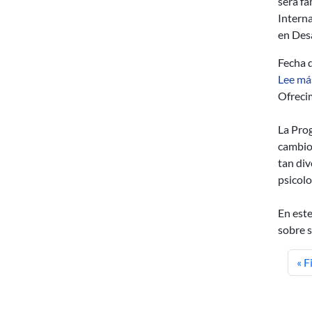
será fa
Interna
en Desa
Fecha d
Lee má
Ofreci
La Prog
cambio
tan div
psicolo
En este
sobre 
Pri
« F