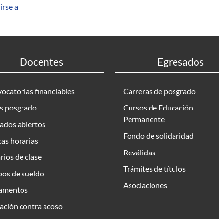
irse a
Docentes
Egresados
ocatorias financiables
Carreras de posgrado
s posgrado
Cursos de Educación
Permanente
ados abiertos
Fondo de solidaridad
as horarias
Reválidas
rios de clase
Trámites de títulos
bos de sueldo
Asociaciones
amentos
ación contra acoso