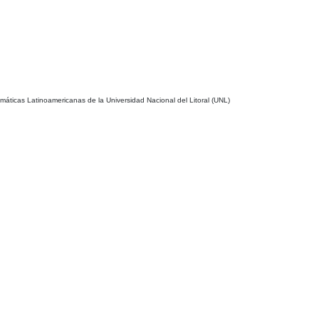
- Argentina
a
emáticas Latinoamericanas de la Universidad Nacional del Litoral (UNL)