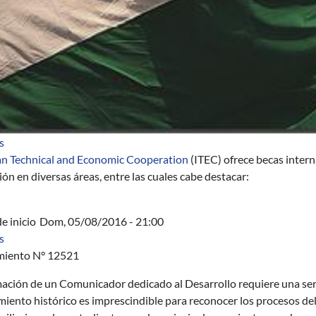
sobre Becas ITEC 2016-2017: India
s
an Technical and Economic Cooperation
(ITEC) ofrece becas intern
ón en diversas áreas, entre las cuales cabe destacar:
e inicio
Dom, 05/08/2016 - 21:00
sobre AUCI - Curso Comunicación para el Desarrollo - a distanci
s
miento N° 12521
ación de un Comunicador dedicado al Desarrollo requiere una serie
iento histórico es imprescindible para reconocer los procesos del á