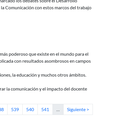
 marcado los debates sobre el Desarrollo
e la Comunicación con estos marcos del trabajo
 más poderoso que existe en el mundo para el
 aplicada con resultados asombrosos en campos
aciones, la educación y muchos otros ámbitos.
rar la comunicación y el impacto del docente
tual
ágina
Página
Página
Página
Siguiente página
38
539
540
541
…
Siguiente >