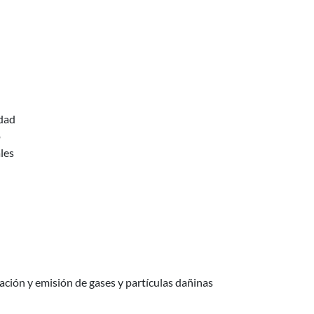
nfraestructuras Ferroviarias
idad
o
les
a distancia
ación y emisión de gases y partículas dañinas