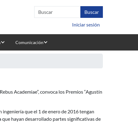
Iniciar sesión
n
Comunicación
olina” y “Juan López De Peñalver” de la Real Academia de Ingenie
o Rebus Academiae”, convoca los Premios “Agustín
n ingeniería que el 1 de enero de 2016 tengan
que hayan desarrollado partes significativas de