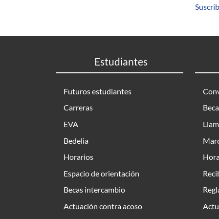
Suscrib
Estudiantes
Futuros estudiantes
Conv
Carreras
Beca
EVA
Llam
Bedelia
Marc
Horarios
Hora
Espacio de orientación
Reci
Becas intercambio
Regl
Actuación contra acoso
Actu