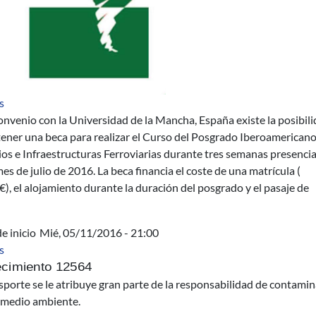
sobre Beca para Curso del Posgrado Iberoamericano Servicios e I
s
nvenio con la Universidad de la Mancha, España existe la posibil
ener una beca para realizar el Curso del Posgrado Iberoamerican
os e Infraestructuras Ferroviarias durante tres semanas presencia
es de julio de 2016. La beca financia el coste de una matrícula (
), el alojamiento durante la duración del posgrado y el pasaje de
e inicio
Mié, 05/11/2016 - 21:00
sobre AUCI - Sistemas de Transporte Urbano Sostenibles - curso 
s
ecimiento 12564
sporte se le atribuye gran parte de la responsabilidad de contamin
l medio ambiente.