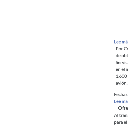
Lee má
Por Co
de obt
Servici
en el m
1.600 €
avión.
Fecha d
Lee má
Ofr
Al tran
para e