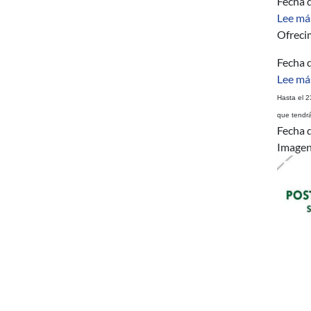
Fecha d
Lee má
Ofreci
Fecha d
Lee má
Hasta el 2
que tendrá
Fecha d
Image