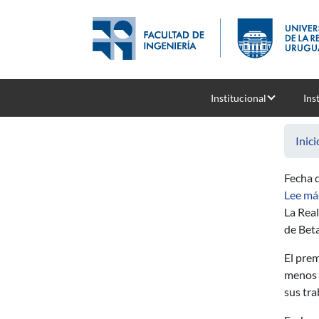
Pasar al contenido principal
Institucional
Ins
Inici
Fecha d
Lee má
La Real
de Beta
El prem
menos d
sus tra