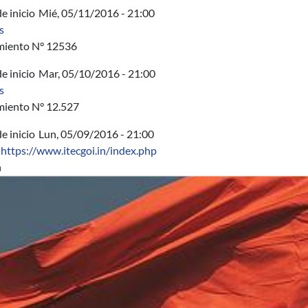
e inicio
Mié, 05/11/2016 - 21:00
sobre AUCI - IPD Programa Académico 2016 en Suiza
s
miento N° 12536
e inicio
Mar, 05/10/2016 - 21:00
sobre AUCI - INFOCOMM Media Executive Programme - Singa
s
miento N° 12.527
e inicio
Lun, 05/09/2016 - 21:00
https://www.itecgoi.in/index.php
n