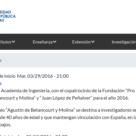
titutos
Enseñanza
Extensión
Investigació
o
e inicio
Mar, 03/29/2016 - 21:00
sobre 7ª Convocatoria de los Premios “Agustín de Betancourt y M
s
 Academia de Ingeniería, con el copatrocinio de la Fundación “Pr
ncourt y Molina” y “Juan López de Peñalver” para el año 2016.
io “Agustín de Betancourt y Molina” se destina a investigadores e
e 40 años de edad y que mantengan vinculación con España, en la 
bajos.