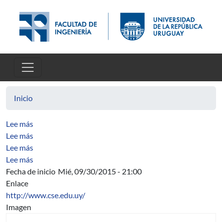
Pasar al contenido principal
Inicio
sobre Applying a Data Quality Model to Experiments in
Lee más
sobre The Impact of the PSP on Software Quality: Elimi
Lee más
sobre Construcción de un banco de pruebas de modelos
Lee más
sobre TLREQ: PROCESO PARA DESARROLLO A DIST
Lee más
Fecha de inicio
Mié, 09/30/2015 - 21:00
Enlace
http://www.cse.edu.uy/
Imagen