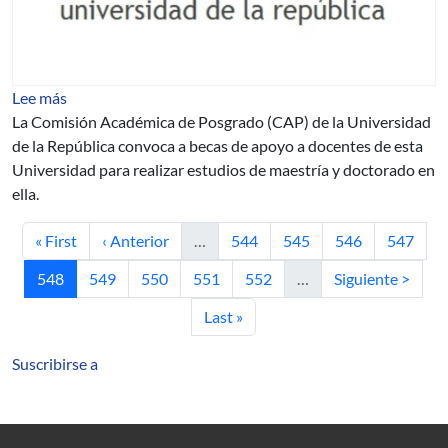
sobre Becas de apoyo a docentes para estudios de posgr
Lee más
La Comisión Académica de Posgrado (CAP) de la Universidad
de la República convoca a becas de apoyo a docentes de esta
Universidad para realizar estudios de maestría y doctorado en
ella.
Primera página
Página anterior
Página
Página
Página
Página
« First
‹ Anterior
…
544
545
546
547
Página actual
Página
Página
Página
Página
Siguiente página
548
549
550
551
552
…
Siguiente >
Última página
Last »
Suscribirse a