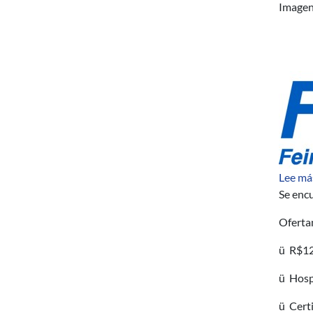
Image
Lee má
Se encu
Oferta
ü R$12
ü Hosp
ü Certi