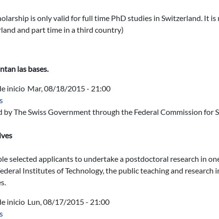
olarship is only valid for full time PhD studies in Switzerland. It 
land and part time in a third country)
ntan las bases.
e inicio
Mar, 08/18/2015 - 21:00
sobre Ofrecimiento n.o 12277: Swiss Government Excellence Post
s
d by The Swiss Government through the Federal Commission for S
ives
le selected applicants to undertake a postdoctoral research in one
ederal Institutes of Technology, the public teaching and research i
s.
e inicio
Lun, 08/17/2015 - 21:00
sobre Programa de becas de cooperación horizontal Republica de
s