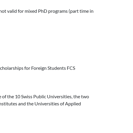
is not valid for mixed PhD programs (part time in
doctoral Scholarships for foreign researchers
cholarships for Foreign Students FCS
 of the 10 Swiss Public Universities, the two
nstitutes and the Universities of Applied
 Chile: 2016