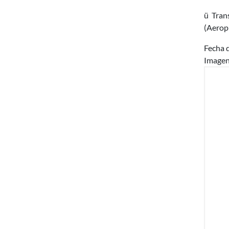
ü Tran
(Aerop
Fecha d
Image