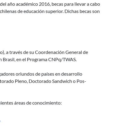
 del año académico 2016, becas para llevar a cabo
chilenas de educación superior. Dichas becas son
rrollo Científico y Tecnológico (CNPq) y la Academia Mundial de 
o), a través de su Coordenación General de
en Brasil, en el Programa CNPq/TWAS.
igadores oriundos de países en desarrollo
 Doctorado Pleno, Doctorado Sandwich o Pos-
uientes áreas de conocimiento:
f
ales