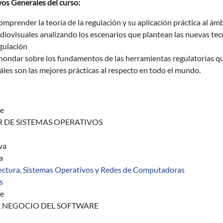
os Generales del curso:
mprender la teoría de la regulación y su aplicación práctica al ám
diovisuales analizando los escenarios que plantean las nuevas tecn
gulación
ondar sobre los fundamentos de las herramientas regulatorias que
áles son las mejores prácticas al respecto en todo el mundo.
e
R DE SISTEMAS OPERATIVOS
va
a
ectura, Sistemas Operativos y Redes de Computadoras
sobre Asignatura 1542
s
e
AL NEGOCIO DEL SOFTWARE