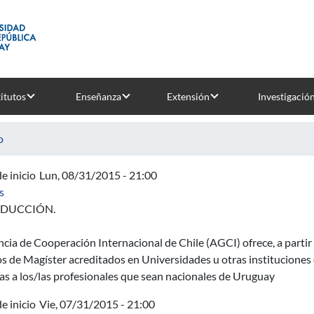
titutos
Enseñanza
Extensión
Investigació
o
e inicio
Lun, 08/31/2015 - 21:00
sobre Ofrecimiento n.o 12270: Programa de becas de cooperación
s
ODUCCIÓN.
cia de Cooperación Internacional de Chile (AGCI) ofrece, a partir
s de Magíster acreditados en Universidades u otras instituciones 
as a los/las profesionales que sean nacionales de Uruguay
e inicio
Vie, 07/31/2015 - 21:00