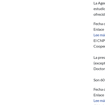
La Agen
estudio
ofrecid
Fecha d
Enlace
Lee má
El CNP
Cooper
La pres
(except
Doctor
Son 60 
Fecha d
Enlace
Lee má