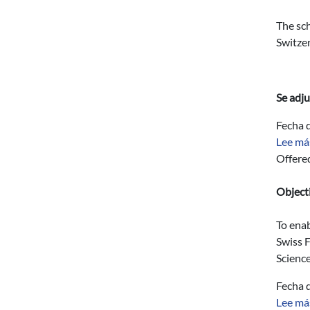
The sch
Switzer
Se adju
Fecha d
Lee má
Offere
Object
To enab
Swiss F
Science
Fecha d
Lee má