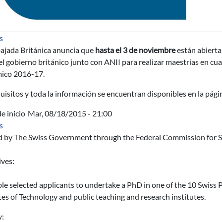
sobre Becas Chevening - ANII
s
ajada Británica anuncia que
hasta el 3 de noviembre
están abierta
el gobierno británico junto con ANII para realizar maestrías en cu
ico 2016-17.
uisitos y toda la información se encuentran disponibles en la pág
e inicio
Mar, 08/18/2015 - 21:00
sobre Ofrecimiento n.o 12276: Swiss Government Excellence PhD
s
d by The Swiss Government through the Federal Commission for S
ives:
le selected applicants to undertake a PhD in one of the 10 Swiss P
tes of Technology and public teaching and research institutes.
y: