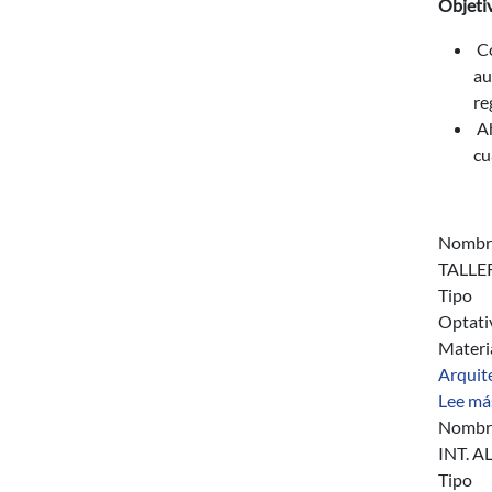
Objetiv
Co
au
re
Ah
cu
Nombr
TALLE
Tipo
Optati
Materi
Arquit
Lee má
Nombr
INT. 
Tipo