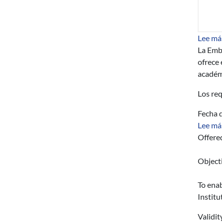
Lee má
La Emb
ofrece 
académ
Los req
Fecha d
Lee má
Offere
Object
To enab
Institu
Validit