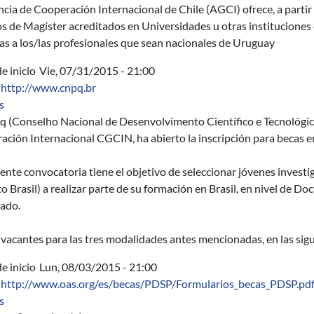
cia de Cooperación Internacional de Chile (AGCI) ofrece, a partir
s de Magíster acreditados en Universidades u otras instituciones 
as a los/las profesionales que sean nacionales de Uruguay
e inicio
Vie, 07/31/2015 - 21:00
http://www.cnpq.br
sobre Programa de Becas en Brasil del Consejo Nacional de Desa
s
q (Conselho Nacional de Desenvolvimento Científico e Tecnológic
ación Internacional CGCIN, ha abierto la inscripción para becas 
ente convocatoria tiene el objetivo de seleccionar jóvenes invest
o Brasil) a realizar parte de su formación en Brasil, en nivel de
ado.
vacantes para las tres modalidades antes mencionadas, en las sig
e inicio
Lun, 08/03/2015 - 21:00
http://www.oas.org/es/becas/PDSP/Formularios_becas_PDSP.pd
sobre Regulación de las Telecomunicaciones y Medios Audiovisu
s