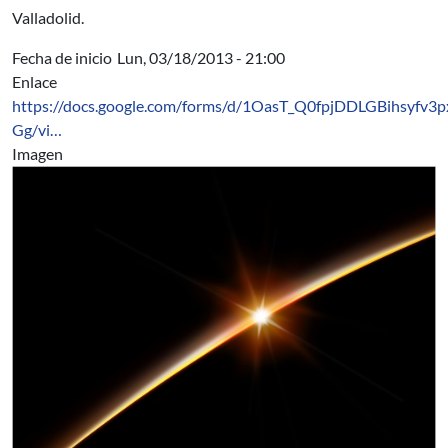
Valladolid.
Fecha de inicio
Lun, 03/18/2013 - 21:00
Enlace
https://docs.google.com/forms/d/1OasT_Q0fpjDDLGBihsyfv
Gg/vi…
Imagen