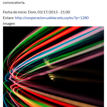
convocatoria.
Fecha de inicio
Dom, 03/17/2013 - 21:00
Enlace
http://cooperacion.udelar.edu.uy/es/?p=1280
Imagen