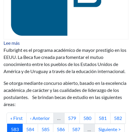
sobre Becas para Estudios de Posgrado en EE.UU. Fulbr
Lee más
Fulbright es el programa académico de mayor prestigio en los
EEUU. La Beca fue creada para fomentar el mutuo
conocimiento entre los pueblos de los Estados Unidos de
América y de Uruguay a través de la educación internacional.
Se otorga mediante concurso abierto, basado en la excelencia
académica ,de carácter y las cualidades de liderazgo de los
postulantes. Se brindan becas de estudio en las siguientes
áreas:
Primera página
Página anterior
Página
Página
Página
Página
« First
‹ Anterior
…
579
580
581
582
Página actual
Página
Página
Página
Página
Siguiente página
583
584
585
586
587
…
Siguiente >