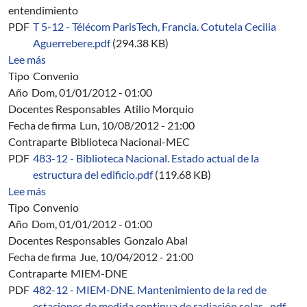
entendimiento
PDF
T 5-12 - Télécom ParisTech, Francia. Cotutela Cecilia
Aguerrebere.pdf
(294.38 KB)
sobre T 5/12 - Télécom ParisTech, Francia. Convenio de
Lee más
Tipo
Convenio
Año
Dom, 01/01/2012 - 01:00
Docentes Responsables
Atilio Morquio
Fecha de firma
Lun, 10/08/2012 - 21:00
Contraparte
Biblioteca Nacional-MEC
PDF
483-12 - Biblioteca Nacional. Estado actual de la
estructura del edificio.pdf
(119.68 KB)
sobre 483/12 - Biblioteca Nacional. Estado actual de la e
Lee más
Tipo
Convenio
Año
Dom, 01/01/2012 - 01:00
Docentes Responsables
Gonzalo Abal
Fecha de firma
Jue, 10/04/2012 - 21:00
Contraparte
MIEM-DNE
PDF
482-12 - MIEM-DNE. Mantenimiento de la red de
estaciones de medida continua de radiación solar....pdf