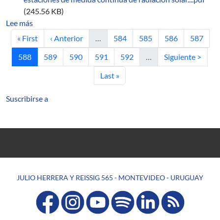
(245.56 KB)
sobre 482-12 - MIEM-DNE. Mantenimiento de la red de es
Lee más
Primera página
Página anterior
Página
Página
Página
Página
« First
‹ Anterior
…
584
585
586
587
Página actual
Página
Página
Página
Página
Siguiente página
588
589
590
591
592
…
Siguiente >
Última página
Last »
Suscribirse a
JULIO HERRERA Y REISSIG 565 - MONTEVIDEO - URUGUAY