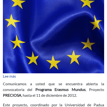
sobre Convocatoria Programa Erasmus Mundus – Pro
Lee más
Comunicamos a usted que se encuentra abierta la
convocatoria del
Programa Erasmus Mundus
, Proyecto
PRECIOSA
, hasta el 11 de diciembre de 2012.
Este proyecto, coordinado por la Universidad de Padua