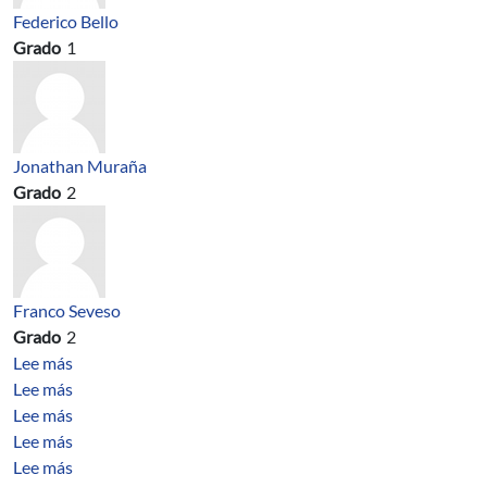
Federico Bello
Grado
1
Jonathan Muraña
Grado
2
Franco Seveso
Grado
2
sobre Complementarity spectrum of digraphs.
Lee más
sobre Characterization of digraphs with three compleme
Lee más
sobre On the logarithmic energy of solutions to the po
Lee más
sobre Some families of digraphs determined by the com
Lee más
sobre Weighted Random Dot Product Graphs
Lee más