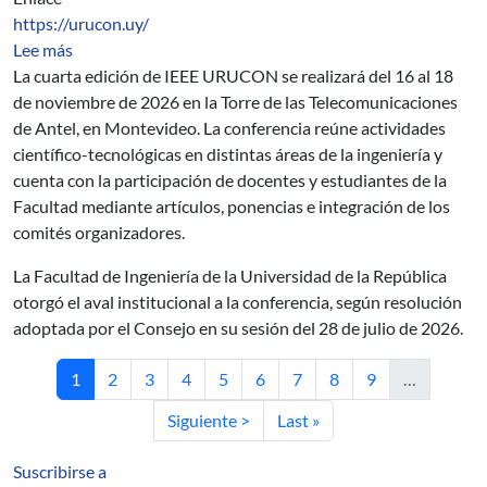
https://urucon.uy/
sobre URUCON 2026
Lee más
La cuarta edición de IEEE URUCON se realizará del 16 al 18
de noviembre de 2026 en la Torre de las Telecomunicaciones
de Antel, en Montevideo. La conferencia reúne actividades
científico-tecnológicas en distintas áreas de la ingeniería y
cuenta con la participación de docentes y estudiantes de la
Facultad mediante artículos, ponencias e integración de los
comités organizadores.
La Facultad de Ingeniería de la Universidad de la República
otorgó el aval institucional a la conferencia, según resolución
adoptada por el Consejo en su sesión del 28 de julio de 2026.
Página actual
Página
Página
Página
Página
Página
Página
Página
Página
1
2
3
4
5
6
7
8
9
…
Siguiente página
Última página
Siguiente >
Last »
Suscribirse a