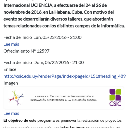
Internacional UCIENCIA, a efectuarse del 24 al 26 de
noviembre de 2016, en La Habana, Cuba. Con motivo del
evento se desarrollarán diversos talleres, que abordarán
temas relacionados con los distintos campos de la informática.
Fecha de inicio
Lun, 05/23/2016 - 21:00
sobre AUCI - JICA Tecnologías para la Eficiencia y Cons
Lee más
Ofrecimiento N° 12597
Fecha de inicio
Dom, 05/22/2016 - 21:00
Enlace
http://csic.edu.uy/renderPage/index/pageId/151#heading_489
Imagen
sobre Llamado abierto a proyectos del Programa Investig
Lee más
El objetivo de este programa
es promover la realización de proyectos
de investigación e innovación, en todas las áreas de conocimiento, ori