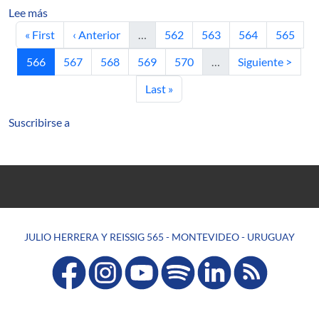
sobre Identificación de opiniones de diferentes fuentes
Lee más
Primera página
Página anterior
Página
Página
Página
Página
« First
‹ Anterior
…
562
563
564
565
Página actual
Página
Página
Página
Página
Siguiente página
566
567
568
569
570
…
Siguiente >
Última página
Last »
Suscribirse a
JULIO HERRERA Y REISSIG 565 - MONTEVIDEO - URUGUAY