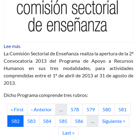
sobre Programa de Apoyo a Recursos Humanos. Segund
Lee más
La Comisión Sectorial de Enseñanza realiza la apertura de la 2ª
Convocatoria 2013 del Programa de Apoyo a Recursos
Humanos en sus tres modalidades, para actividades
comprendidas entre el 1º de abril de 2013 al 31 de agosto de
2013.
Dicho Programa comprende tres rubros:
Primera página
Página anterior
Página
Página
Página
Página
« First
‹ Anterior
…
578
579
580
581
Página actual
Página
Página
Página
Página
Siguiente página
582
583
584
585
586
…
Siguiente >
Última página
Last »