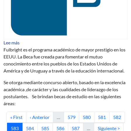
sobre Becas para Estudios de Posgrado en EE.UU. Fulbr
Lee más
Fulbright es el programa académico de mayor prestigio en los
EEUU. La Beca fue creada para fomentar el mutuo
conocimiento entre los pueblos de los Estados Unidos de
América y de Uruguay a través de la educación internacional.
Se otorga mediante concurso abierto, basado en la excelencia
académica ,de carácter y las cualidades de liderazgo de los
postulantes. Se brindan becas de estudio en las siguientes
áreas:
Primera página
Página anterior
Página
Página
Página
Página
« First
‹ Anterior
…
579
580
581
582
Página actual
Página
Página
Página
Página
Siguiente página
583
584
585
586
587
…
Siguiente >