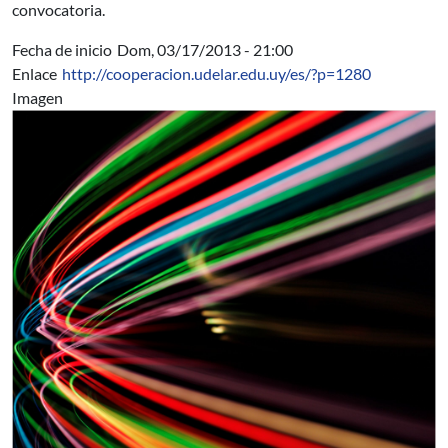
convocatoria.
Fecha de inicio
Dom, 03/17/2013 - 21:00
Enlace
http://cooperacion.udelar.edu.uy/es/?p=1280
Imagen