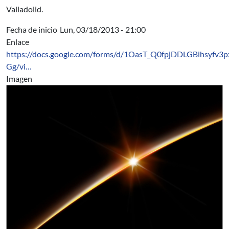
Valladolid.
Fecha de inicio
Lun, 03/18/2013 - 21:00
Enlace
https://docs.google.com/forms/d/1OasT_Q0fpjDDLGBihsyfv
Gg/vi…
Imagen