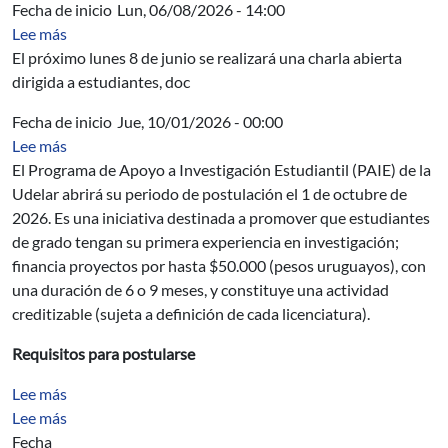
Fecha de inicio
Lun, 06/08/2026 - 14:00
sobre Charla abierta sobre la investigación aeroespacial 
Lee más
El próximo lunes 8 de junio se realizará una charla abierta
dirigida a estudiantes, doc
Fecha de inicio
Jue, 10/01/2026 - 00:00
sobre Programa de Apoyo a Investigación Estudiantil (P
Lee más
El Programa de Apoyo a Investigación Estudiantil (PAIE) de la
Udelar abrirá su periodo de postulación el 1 de octubre de
2026. Es una iniciativa destinada a promover que estudiantes
de grado tengan su primera experiencia en investigación;
financia proyectos por hasta $50.000 (pesos uruguayos), con
una duración de 6 o 9 meses, y constituye una actividad
creditizable (sujeta a definición de cada licenciatura).
Requisitos para postularse
sobre Diseño y cálculo de hormigón reforzado con fibra
Lee más
sobre Hormigón reforzado con fibras II (HRFII)
Lee más
Fecha