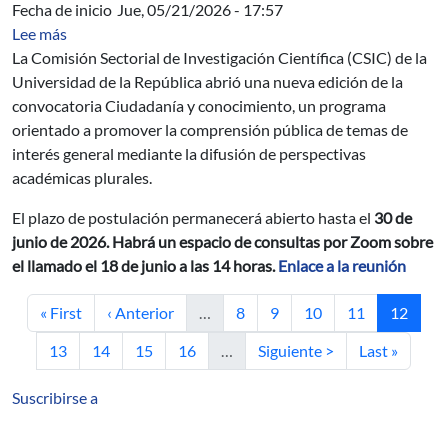
Fecha de inicio
Jue, 05/21/2026 - 17:57
sobre Convocatoria Ciudadanía y conocimiento de la C
Lee más
La Comisión Sectorial de Investigación Científica (CSIC) de la
Universidad de la República abrió una nueva edición de la
convocatoria Ciudadanía y conocimiento, un programa
orientado a promover la comprensión pública de temas de
interés general mediante la difusión de perspectivas
académicas plurales.
El plazo de postulación permanecerá abierto hasta el
30 de
junio de 2026. Habrá un espacio de consultas por Zoom sobre
el llamado el 18 de junio a las 14 horas.
Enlace a la reunión
Primera página
Página anterior
Página
Página
Página
Página
Página a
« First
‹ Anterior
…
8
9
10
11
12
Página
Página
Página
Página
Siguiente página
Última págin
13
14
15
16
…
Siguiente >
Last »
Suscribirse a