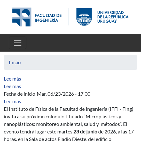
Pasar al contenido principal
Inicio
sobre Métodos cuantitativos para análisis de bioimáge
Lee más
sobre Elementos de Ingeniería Ambiental
Lee más
Fecha de inicio
Mar, 06/23/2026 - 17:00
sobre Coloquio de Física "Microplásticos y nanoplástic
Lee más
El Instituto de Física de la Facultad de Ingeniería (IFFI - Fing)
invita a su próximo coloquio titulado “Microplásticos y
nanoplásticos: monitoreo ambiental, salud y métodos“. El
evento tendrá lugar este martes
23 de junio
de 2026, a las 17
horas, en la Sala de actos Eladio Dieste, del edificio