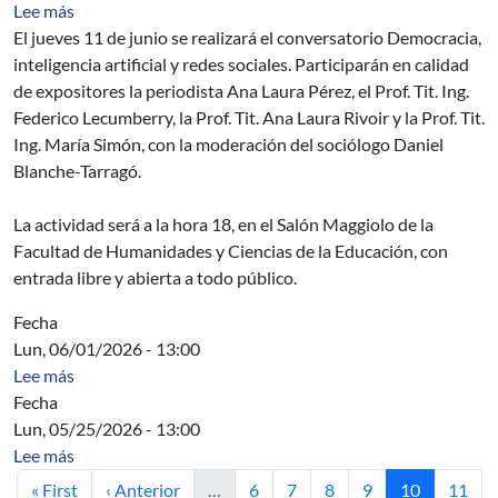
sobre Conversatorio Democracia, inteligencia artificial y
Lee más
El jueves 11 de junio se realizará el conversatorio Democracia,
inteligencia artificial y redes sociales. Participarán en calidad
de expositores la periodista Ana Laura Pérez, el Prof. Tit. Ing.
Federico Lecumberry, la Prof. Tit. Ana Laura Rivoir y la Prof. Tit.
Ing. María Simón, con la moderación del sociólogo Daniel
Blanche-Tarragó.
La actividad será a la hora 18, en el Salón Maggiolo de la
Facultad de Humanidades y Ciencias de la Educación, con
entrada libre y abierta a todo público.
Fecha
Lun, 06/01/2026 - 13:00
sobre Acta Directiva
Lee más
Fecha
Lun, 05/25/2026 - 13:00
sobre Acta Directiva
Lee más
Primera página
Página anterior
Página
Página
Página
Página
Página actua
Págin
« First
‹ Anterior
…
6
7
8
9
10
11