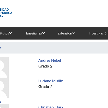
titutos
Enseñanza
Extensión
Investigació
o
Andres Nebel
Grado
2
Luciano Muñiz
Grado
2
sobre Taller para Fortalecer Habilidades Blandas
s
Christian Clark