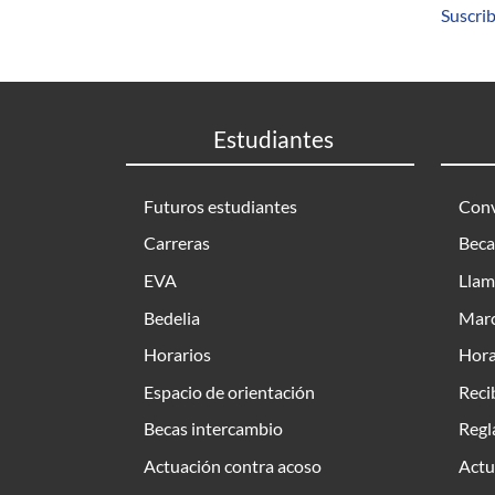
Suscrib
Estudiantes
Futuros estudiantes
Conv
Carreras
Beca
EVA
Llam
Bedelia
Marc
Horarios
Hora
Espacio de orientación
Reci
Becas intercambio
Regl
Actuación contra acoso
Actu