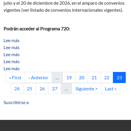
julio y el 20 de diciembre de 2026, en el amparo de convenios
vigentes (ver listado de convenios internacionales vigentes).
Podrán acceder al Programa 720:
sobre Automatic mesh-free boundary analysis: multi-obj
Lee más
sobre C 0 -stability for actions implies shadowing proper
Lee más
sobre A SIMPLE PROOF OF A THEOREM OF SENSITIV
Lee más
sobre The growth rate inequality for Thurston maps wit
Lee más
sobre On the non-existence of perfect codes in the NRT
Lee más
Primera página
Página anterior
Página
Página
Página
Página
Página 
« First
‹ Anterior
…
19
20
21
22
23
Página
Página
Página
Página
Siguiente página
Última págin
24
25
26
27
…
Siguiente >
Last »
Suscribirse a