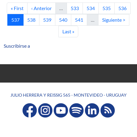
Primera página
Página anterior
Página
Página
Página
Página
« First
‹ Anterior
…
533
534
535
536
Página actual
Página
Página
Página
Página
Siguiente página
537
538
539
540
541
…
Siguiente >
Última página
Last »
Suscribirse a
JULIO HERRERA Y REISSIG 565 - MONTEVIDEO - URUGUAY