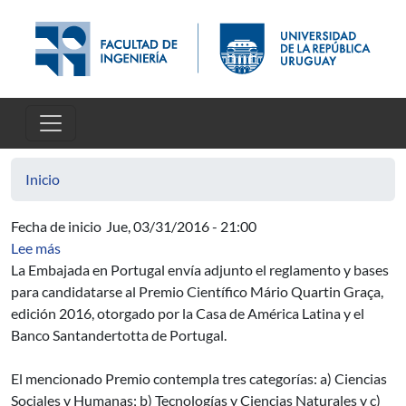
Pasar al contenido principal
Inicio
Fecha de inicio
Jue, 03/31/2016 - 21:00
sobre Embajada de Portugal - Premio Científico Mário Q
Lee más
La Embajada en Portugal envía adjunto el reglamento y bases
para candidatarse al Premio Científico Mário Quartin Graça,
edición 2016, otorgado por la Casa de América Latina y el
Banco Santandertotta de Portugal.
El mencionado Premio contempla tres categorías: a) Ciencias
Sociales y Humanas; b) Tecnologías y Ciencias Naturales y c)