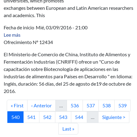
universities, which promotes
exchanges between European and Latin American researchers
and academics. This
Fecha de inicio
Mié, 03/09/2016 - 21:00
sobre AUCI - Curso de capacitación sobre Biotecnología 
Lee más
Ofrecimiento Nº 12434
El Ministerio de Comercio de China, Instituto de Alimentos y
Fermentación Industrias (CNRIFFI) ofrece un "Curso de
capacitación sobre Biotecnología de aplicaciones en las
industrias de alimentos para Países en Desarrollo " en Idioma:
Inglés, duración: 56 días, del 25 de agosto de19 de octubre de
2016.
Primera página
Página anterior
Página
Página
Página
Página
« First
‹ Anterior
…
536
537
538
539
Página actual
Página
Página
Página
Página
Siguiente página
540
541
542
543
544
…
Siguiente >
Última página
Last »