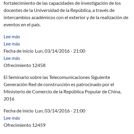
fortalecimiento de las capacidades de investigación de los
docentes de la Universidad de la República, a través de
intercambios académicos con el exterior y de la realización de
eventos en el país.
sobre Evaluación de las Carreras de Posgrado en Ingenie
Lee más
sobre Quality Is Free, Personal Reviews Improve Softwa
Lee más
Fecha de inicio
Lun, 03/14/2016 - 21:00
sobre AUICI - Seminario sobre Telecomunicaciones-Ge
Lee más
Ofrecimiento 12458
El Seminario sobre
las Telecomunicaciones
Siguiente
Generación
Red
de construcción
es p
atrocinado
por el
Ministerio
de Comercio de
la República Popular de
China,
2016
Fecha de inicio
Lun, 03/14/2016 - 21:00
sobre AUCI - Seminario sobre la red inteligente y Adm
Lee más
Ofrecimiento 12459