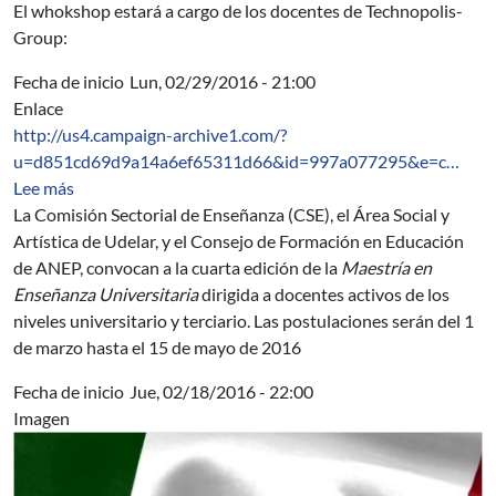
El whokshop estará a cargo de los docentes de Technopolis-
Group:
Fecha de inicio
Lun, 02/29/2016 - 21:00
Enlace
http://us4.campaign-archive1.com/?
u=d851cd69d9a14a6ef65311d66&id=997a077295&e=c…
sobre Maestría en Enseñanza Universitaria. Cuarta Edic
Lee más
La Comisión Sectorial de Enseñanza (CSE), el Área Social y
Artística de Udelar, y el Consejo de Formación en Educación
de ANEP, convocan a la cuarta edición de la
Maestría en
Enseñanza Universitaria
dirigida a docentes activos de los
niveles universitario y terciario. Las postulaciones serán del 1
de marzo hasta el 15 de mayo de 2016
Fecha de inicio
Jue, 02/18/2016 - 22:00
Imagen