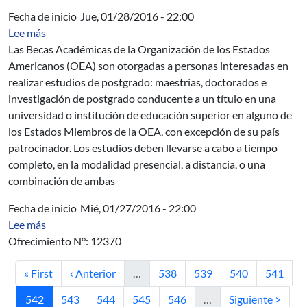
Fecha de inicio
Jue, 01/28/2016 - 22:00
sobre Becas de la OEA para estudios académicos de po
Lee más
Las Becas Académicas de la Organización de los Estados
Americanos (OEA) son otorgadas a personas interesadas en
realizar estudios de postgrado: maestrías, doctorados e
investigación de postgrado conducente a un título en una
universidad o institución de educación superior en alguno de
los Estados Miembros de la OEA, con excepción de su país
patrocinador. Los estudios deben llevarse a cabo a tiempo
completo, en la modalidad presencial, a distancia, o una
combinación de ambas
Fecha de inicio
Mié, 01/27/2016 - 22:00
sobre OPP-AUCI JESH - Joint Excellence in Science and
Lee más
Ofrecimiento N°: 12370
Primera página
Página anterior
Página
Página
Página
Página
« First
‹ Anterior
…
538
539
540
541
Página actual
Página
Página
Página
Página
Siguiente página
542
543
544
545
546
…
Siguiente >