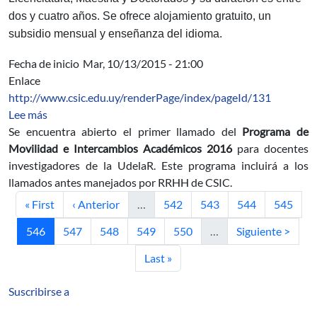
dos y cuatro años. Se ofrece alojamiento gratuito, un
subsidio mensual y enseñanza del idioma.
Fecha de inicio
Mar, 10/13/2015 - 21:00
Enlace
http://www.csic.edu.uy/renderPage/index/pageId/131
sobre Programa de Movilidad e Intercambios Académic
Lee más
Se encuentra abierto el primer llamado del
Programa de
Movilidad e Intercambios Académicos 2016
para docentes
investigadores de la UdelaR
. Este programa incluirá a los
llamados antes manejados por RRHH de CSIC.
Primera página
Página anterior
Página
Página
Página
Página
« First
‹ Anterior
…
542
543
544
545
Página actual
Página
Página
Página
Página
Siguiente página
546
547
548
549
550
…
Siguiente >
Última página
Last »
Suscribirse a