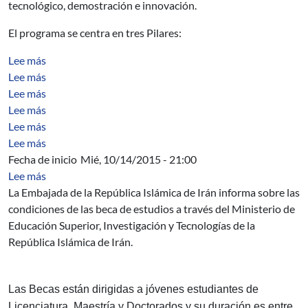
tecnológico, demostración e innovación.
El programa se centra en tres Pilares:
sobre Generación automática de casos de prueba - Inves
Lee más
sobre Mejora de la calidad de los prototipos desarroll
Lee más
sobre CFGViewer: Visualizador gráfico del flujo de cont
Lee más
sobre Análisis y ejemplos de la taxonomía de defectos d
Lee más
sobre Uso del Currículo GSwE2009 en la Universidad de
Lee más
sobre Un Estudio de la Calidad de los Datos Recolectad
Lee más
Fecha de inicio
Mié, 10/14/2015 - 21:00
sobre Becas de estudio del Ministerio de Educación Super
Lee más
La Embajada de la República Islámica de Irán informa sobre las
condiciones de las beca de estudios a través del Ministerio de
Educación Superior, Investigación y Tecnologías de la
República Islámica de Irán.
Las Becas están dirigidas a jóvenes estudiantes de
Licenciatura, Maestría y Doctorados y su duración es entre