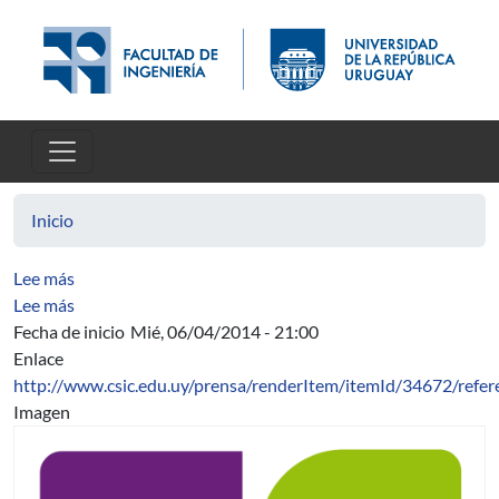
Pasar al contenido principal
Inicio
sobre Increasing Android Security using a Lightweigh
Lee más
sobre Vulnerability Assessment in Autonomic Networks 
Lee más
Fecha de inicio
Mié, 06/04/2014 - 21:00
Enlace
http://www.csic.edu.uy/prensa/renderItem/itemId/34672/refe
Imagen