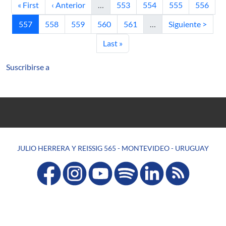
Primera página
Página anterior
Página
Página
Página
Página
« First
‹ Anterior
…
553
554
555
556
Página actual
Página
Página
Página
Página
Siguiente página
557
558
559
560
561
…
Siguiente >
Última página
Last »
Suscribirse a
JULIO HERRERA Y REISSIG 565 - MONTEVIDEO - URUGUAY