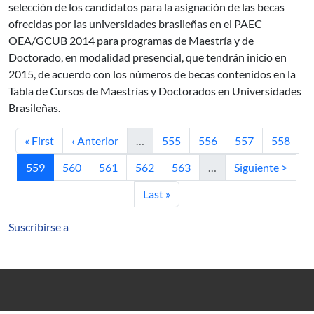
selección de los candidatos para la asignación de las becas
ofrecidas por las universidades brasileñas en el PAEC
OEA/GCUB 2014 para programas de Maestría y de
Doctorado, en modalidad presencial, que tendrán inicio en
2015, de acuerdo con los números de becas contenidos en la
Tabla de Cursos de Maestrías y Doctorados en Universidades
Brasileñas.
Primera página
Página anterior
Página
Página
Página
Página
« First
‹ Anterior
…
555
556
557
558
Página actual
Página
Página
Página
Página
Siguiente página
559
560
561
562
563
…
Siguiente >
Última página
Last »
Suscribirse a