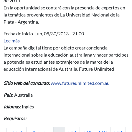
de 2013.
En la oportunidad se contará con la presencia de expertos en
la temática provenientes de La Universidad Nacional de la
Plata - Argentina.
Fecha de inicio
Lun, 09/30/2013 - 21:00
sobre Campaña Win your Future Unlimited Australia
Lee más
La campaña digital tiene por objeto crear conciencia
internacional sobre la educación australiana y hacer partícipes
a potenciales estudiantes extranjeros de la marca de la
educación internacional de Australia, Future Unlimited
Sitio web del concurso:
www.futureunlimited.com.au
País
: Australia
Idiomas
: Inglés
Requisitos:
Primera página
Página anterior
Página
Página
Página
Página