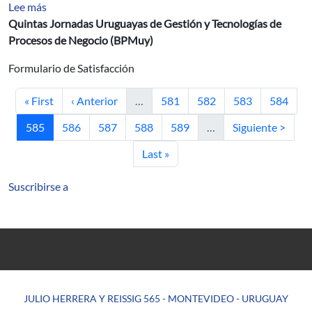
sobre Formulario de Satisfacción - Evento BPMuy
Lee más
Quintas Jornadas Uruguayas de Gestión y Tecnologías de
Procesos de Negocio (BPMuy)
Formulario de Satisfacción
Primera página
Página anterior
Página
Página
Página
Página
« First
‹ Anterior
…
581
582
583
584
Página actual
Página
Página
Página
Página
Siguiente página
585
586
587
588
589
…
Siguiente >
Última página
Last »
Suscribirse a
JULIO HERRERA Y REISSIG 565 - MONTEVIDEO - URUGUAY