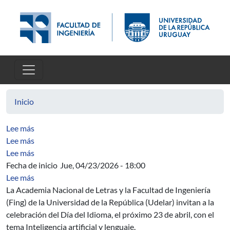
Pasar al contenido principal
Inicio
sobre Attracting sets on surfaces.
Lee más
sobre Cracked plate analysis with the dual boundary e
Lee más
sobre Robust transitivity for endomorphisms admitting c
Lee más
Fecha de inicio
Jue, 04/23/2026 - 18:00
sobre Celebración del Día del Idioma: Inteligencia artific
Lee más
La Academia Nacional de Letras y la Facultad de Ingeniería
(Fing) de la Universidad de la República (Udelar) invitan a la
celebración del Día del Idioma, el próximo 23 de abril, con el
tema Inteligencia artificial y lenguaje.