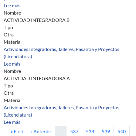
sobre Asignatura 1860
Lee más
Nombre
ACTIVIDAD INTEGRADORA B
Tipo
Otra
Materia
Actividades Integradoras, Talleres, Pasantía y Proyectos
(Licenciatura)
sobre Asignatura 1863
Lee más
Nombre
ACTIVIDAD INTEGRADORA A
Tipo
Otra
Materia
Actividades Integradoras, Talleres, Pasantía y Proyectos
(Licenciatura)
sobre Asignatura 1862
Lee más
Primera página
Página anterior
Página
Página
Página
Página
« First
‹ Anterior
…
537
538
539
540