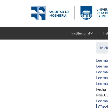
Pasar al contenido principal
Institucional
Ins
Inici
Lee má
Lee má
Lee má
Lee má
Lee má
Fecha
Mié, 0
Lee má
Ord