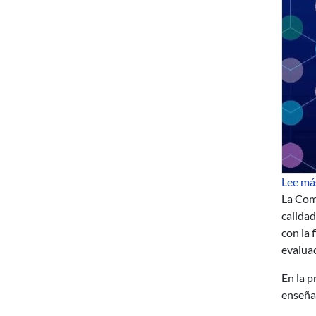
Lee má
La Com
calidad
con la 
evaluac
En la 
enseñan