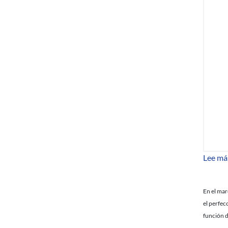
Lee má
En el mar
el perfec
función 