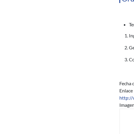
Te
In
Ge
Co
Fecha d
Enlace
http:/
Image