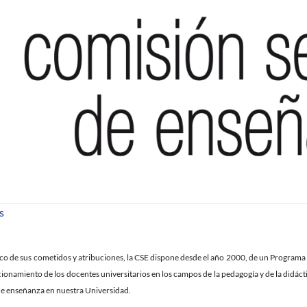
sobre CSE: 1ª convocatoria del Programa de Apoyo a Recursos
s
co de sus cometidos y atribuciones, la CSE dispone desde el año 2000, de un Programa
cionamiento de los docentes universitarios en los campos de la pedagogía y de la didáct
de enseñanza en nuestra Universidad.