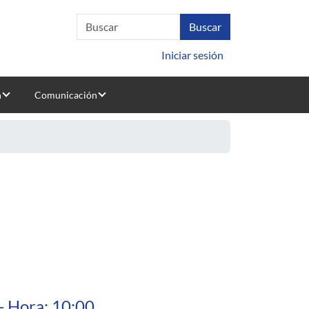
Iniciar sesión
n
Comunicación
idad de la República: Una segunda aproximación
- Hora: 10:00