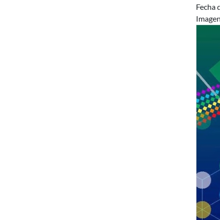
Fecha d
Image