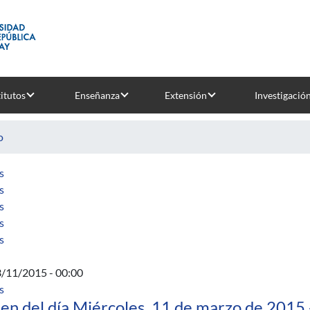
titutos
Enseñanza
Extensión
Investigació
o
sobre Adaptación de RUP para PSP: experiencia en el PIS
s
sobre Marco teórico para evaluar taxonomías de defectos
s
sobre Hacia una carrera de 4 Años en computación en la Univers
s
sobre Una metodología para desarrollo de videojuegos
s
sobre Effectiveness of five verification techniques
s
3/11/2015 - 00:00
sobre Miércoles 11 de marzo de 2015
s
en del día Miércoles, 11 de marzo de 2015 