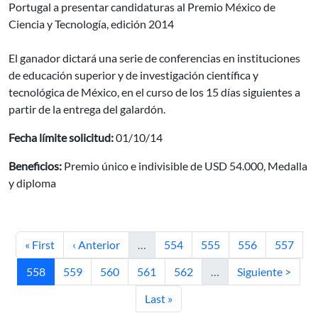
Portugal a presentar candidaturas al Premio México de
Ciencia y Tecnología, edición 2014
El ganador dictará una serie de conferencias en instituciones
de educación superior y de investigación científica y
tecnológica de México, en el curso de los 15 días siguientes a
partir de la entrega del galardón.
Fecha límite solicitud:
01/10/14
Beneficios:
Premio único e indivisible de USD 54.000, Medalla
y diploma
Primera página
Página anterior
Página
Página
Página
Página
« First
‹ Anterior
…
554
555
556
557
Página actual
Página
Página
Página
Página
Siguiente página
558
559
560
561
562
…
Siguiente >
Última página
Last »