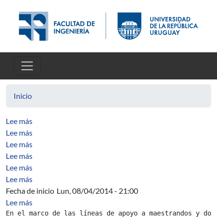
Pasar al contenido principal
Inicio
sobre Pruebas unitarias en Java: Cubrimiento de códi
Lee más
sobre Pruebas unitarias en Java: Data-Driven con Test
Lee más
sobre An analysis of code defects injection and removal
Lee más
sobre PSPdc: An Adaptation of the PSP to Incorporate V
Lee más
sobre A Cross Course Analysis of Product Quality Imp
Lee más
sobre Análisis de la calidad de datos en experimentos en
Lee más
Fecha de inicio
Lun, 08/04/2014 - 21:00
sobre Convocatoria Segunda Edición curso Asesoría para
Lee más