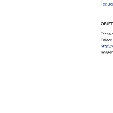
educa
OBJET
Fecha d
Enlace
http:/
Image