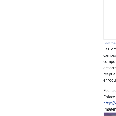
Lee má
La Comi
cambios
compone
desarr
respues
enfoqu
Fecha d
Enlace
http:/
Image