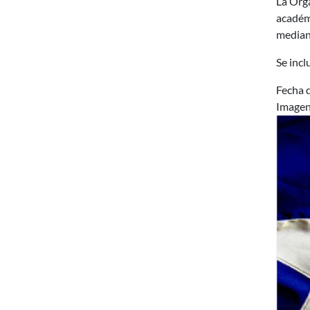
La Org
académi
mediant
Se incl
Fecha d
Image