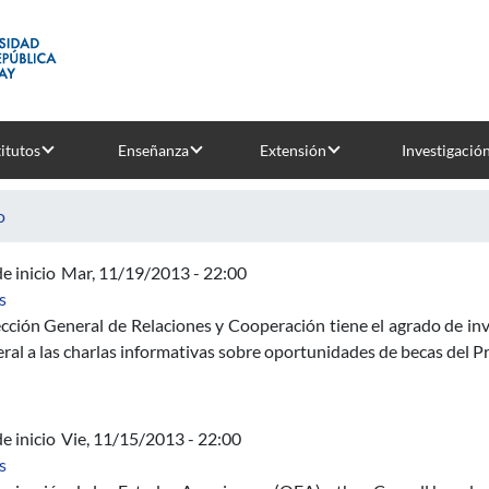
titutos
Enseñanza
Extensión
Investigació
o
e inicio
Mar, 11/19/2013 - 22:00
sobre Becas para universidades europeas: Charlas informativas
s
cción General de Relaciones y Cooperación tiene el agrado de inv
eral a las charlas informativas sobre oportunidades de becas del
e inicio
Vie, 11/15/2013 - 22:00
sobre Becas OEA - eCornell
s