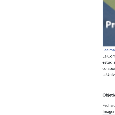
Lee má
La Com
estudia
colabor
la Univ
Objeti
Fecha d
Image