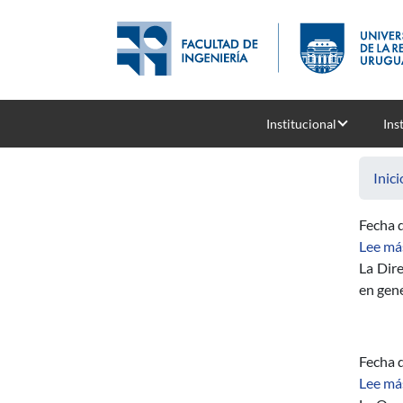
Pasar al contenido principal
Institucional
Ins
Inici
Fecha d
Lee má
La Dire
en gen
Fecha d
Lee má