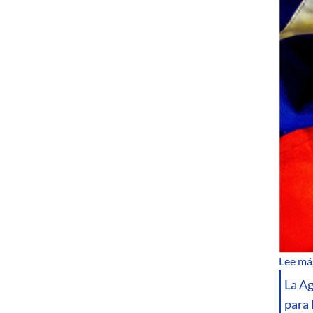
Lee má
La Ag
para 