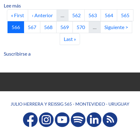
sobre Identificación de opiniones de diferentes fuentes
Lee más
Primera página
Página anterior
Página
Página
Página
Página
« First
‹ Anterior
…
562
563
564
565
Página actual
Página
Página
Página
Página
Siguiente página
566
567
568
569
570
…
Siguiente >
Última página
Last »
Suscribirse a
JULIO HERRERA Y REISSIG 565 - MONTEVIDEO - URUGUAY