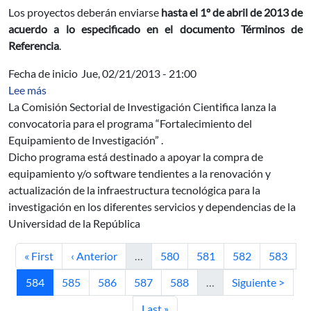
Los proyectos deberán enviarse
hasta el 1º de abril de 2013 de
acuerdo a lo especificado en el documento Términos de
Referencia
.
Fecha de inicio
Jue, 02/21/2013 - 21:00
sobre Convocatoria “Fortalecimiento del Equipamiento 
Lee más
La Comisión Sectorial de Investigación Cientifica lanza la
convocatoria para el programa “Fortalecimiento del
Equipamiento de Investigación” .
Dicho programa está destinado a apoyar la compra de
equipamiento y/o software tendientes a la renovación y
actualización de la infraestructura tecnológica para la
investigación en los diferentes servicios y dependencias de la
Universidad de la República
Primera página
Página anterior
Página
Página
Página
Página
« First
‹ Anterior
…
580
581
582
583
Página actual
Página
Página
Página
Página
Siguiente página
584
585
586
587
588
…
Siguiente >
Última página
Last »