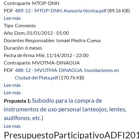
Contraparte
MTOP-DNH
PDF
489-12 - MTOP-DNH. Asesoría técnica.pdf
(89.16 KB)
sobre 489/12 - MTOP-DNH. Convenio Específico de Ase
Lee más
Tipo
Convenio
Año
Dom, 01/01/2012 - 01:00
Docentes Responsables
Ismael Piedra-Cueva
Duración
6 meses
Fecha de firma
Mié, 11/14/2012 - 22:00
Contraparte
MVOTMA-DINAGUA
PDF
488-12 - MVOTMA-DINAGUA. Inundaciones en
Ciudad del Plata.pdf
(170.76 KB)
sobre 488/12 - MVOTMA-DINAGUA. Estudio de inundac
Lee más
sobre Presupuesto Participativo ADFI 2012
Lee más
Subsidio para la compra de
Propuesta 1:
instrumentos de uso personal (anteojos, lentes,
audífonos, etc.)
sobre Presupuesto Participativo ADFI 2012
Lee más
PresupuestoParticipativoADFI20