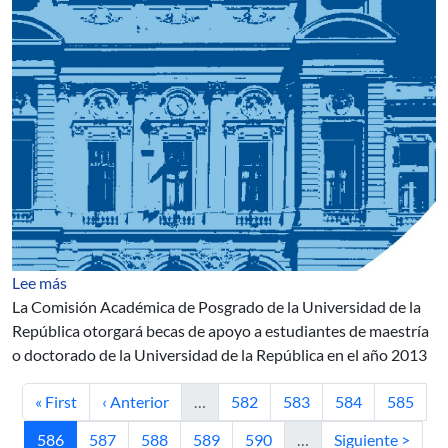
sobre Becas de Apoyo a Posgrados
Lee más
La Comisión Académica de Posgrado de la Universidad de la
República otorgará becas de apoyo a estudiantes de maestría
o doctorado de la Universidad de la República en el año 2013
Primera página
Página anterior
Página
Página
Página
Página
« First
‹ Anterior
…
582
583
584
585
Página actual
Página
Página
Página
Página
Siguiente página
586
587
588
589
590
…
Siguiente >