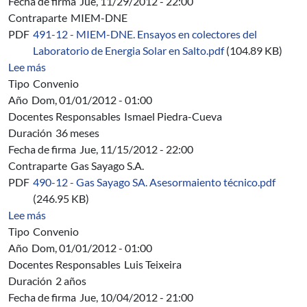
Fecha de firma
Jue, 11/29/2012 - 22:00
Contraparte
MIEM-DNE
PDF
491-12 - MIEM-DNE. Ensayos en colectores del
Laboratorio de Energia Solar en Salto.pdf
(104.89 KB)
sobre 491/12 - MIEM-DNE. Ensayos térmicos de eficiencia
Lee más
Tipo
Convenio
Año
Dom, 01/01/2012 - 01:00
Docentes Responsables
Ismael Piedra-Cueva
Duración
36 meses
Fecha de firma
Jue, 11/15/2012 - 22:00
Contraparte
Gas Sayago S.A.
PDF
490-12 - Gas Sayago SA. Asesormaiento técnico.pdf
(246.95 KB)
sobre 490/12 - Gas Sayago S.A. - Convenio de Asesoram
Lee más
Tipo
Convenio
Año
Dom, 01/01/2012 - 01:00
Docentes Responsables
Luis Teixeira
Duración
2 años
Fecha de firma
Jue, 10/04/2012 - 21:00