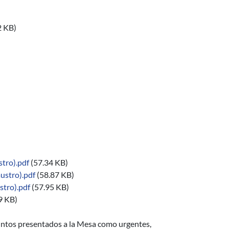
2 KB)
 con base en información hidrológica en tiempo real y pronósticos
tro).pdf
(57.34 KB)
ustro).pdf
(58.87 KB)
stro).pdf
(57.95 KB)
9 KB)
ntos presentados a la Mesa como urgentes,