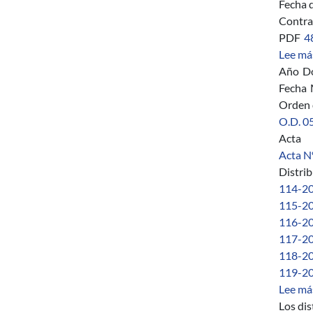
Fecha 
Contra
PDF
4
Lee má
Año
D
Fecha
Orden 
O.D. 0
Acta
Acta Nº
Distri
114-20
115-20
116-20
117-20
118-20
119-201
Lee má
Los di