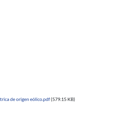
 de Loja, Ecuador
abilitación, rehabilitación y mejora de calidad de vida de person
rica de origen eólico.pdf
(579.15 KB)
putación de alto desempeño, de técnicas 4D-var (asimilación de da