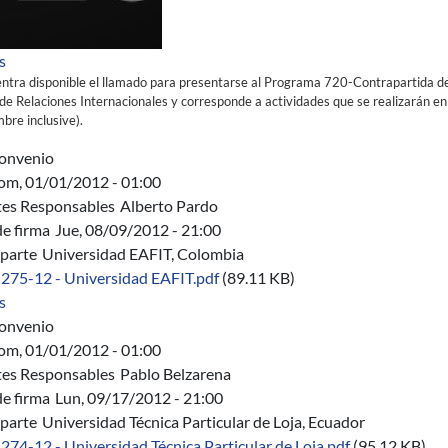
sobre Programa 720-Contrapartida de Convenios año 2019
s
ntra disponible el llamado para presentarse al Programa 720-Contrapartida de 
 de Relaciones Internacionales y corresponde a actividades que se realizarán en 
mbre inclusive).
onvenio
om, 01/01/2012 - 01:00
es Responsables
Alberto Pardo
de firma
Jue, 08/09/2012 - 21:00
parte
Universidad EAFIT, Colombia
 275-12 - Universidad EAFIT.pdf
(89.11 KB)
sobre C 275/12 - Convenio Marco Universidad EAFIT, Colombia
s
onvenio
om, 01/01/2012 - 01:00
es Responsables
Pablo Belzarena
de firma
Lun, 09/17/2012 - 21:00
parte
Universidad Técnica Particular de Loja, Ecuador
 274-12 - Universidad Técnica Particular de Loja.pdf
(95.12 KB)