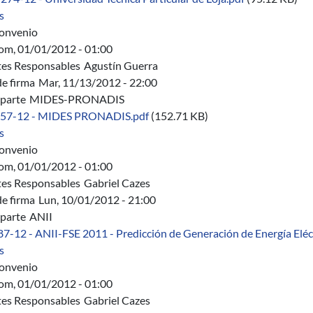
sobre C 274/12 - Convenio Marco Universidad Técnica Particular
s
onvenio
om, 01/01/2012 - 01:00
es Responsables
Agustín Guerra
de firma
Mar, 11/13/2012 - 22:00
parte
MIDES-PRONADIS
 57-12 - MIDES PRONADIS.pdf
(152.71 KB)
sobre P 57/12 - MIDES-PRONADIS - Ingeniería y aplicaciones en h
s
onvenio
om, 01/01/2012 - 01:00
es Responsables
Gabriel Cazes
de firma
Lun, 10/01/2012 - 21:00
parte
ANII
87-12 - ANII-FSE 2011 - Predicción de Generación de Energía Eléct
sobre 487/12 - ANII-FSE 2011 - Aplicación de herramientas de com
s
onvenio
om, 01/01/2012 - 01:00
es Responsables
Gabriel Cazes