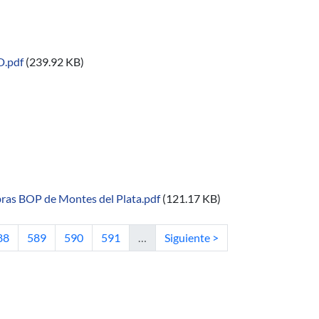
D.pdf
(239.92 KB)
Ds para el alumbrado público
bras BOP de Montes del Plata.pdf
(121.17 KB)
s de las obras BOP de la Planta de Celulosa Montes del Plata
tual
ágina
Página
Página
Página
Siguiente página
88
589
590
591
…
Siguiente >