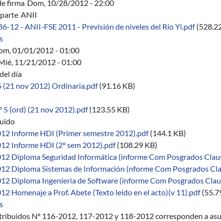
de firma
Dom, 10/28/2012 - 22:00
parte
ANII
86-12 - ANII-FSE 2011 - Previsión de niveles del Río Yi.pdf
(528.2
sobre 486/12 - ANII-FSE 2011 - Previsión de niveles en el río Yi
s
om, 01/01/2012 - 01:00
Mié, 11/21/2012 - 01:00
del día
5 (21 nov 2012) Ordinaria.pdf
(91.16 KB)
 5 (ord) (21 nov 2012).pdf
(123.55 KB)
buido
12 Informe HDI (Primer semestre 2012).pdf
(144.1 KB)
12 Informe HDI (2º sem 2012).pdf
(108.29 KB)
12 Diploma Seguridad Informática (informe Com Posgrados Claus
12 Diploma Sistemas de Información (nforme Com Posgrados Cla
12 Diploma Ingeniería de Software (informe Com Posgrados Clau
2 Homenaje a Prof. Abete (Texto leido en el acto)(v 11).pdf
(55.7
sobre 05/2012-2014
s
stribuidos Nº 116-2012, 117-2012 y 118-2012 corresponden a asu