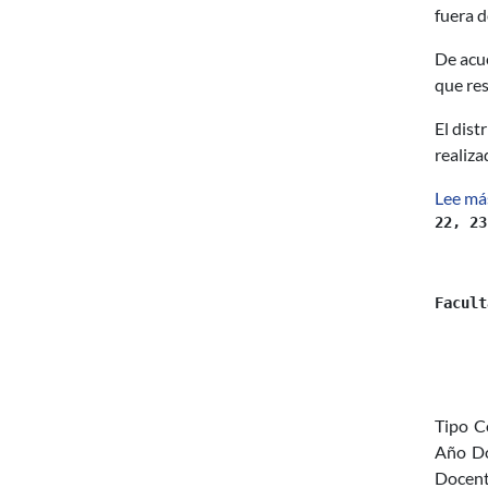
fuera d
De acue
que res
El dist
realiza
Lee má
22, 23
Facult
Tipo
C
Año
D
Docent