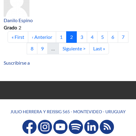
Danilo Espino
Grado
2
Primera página
Página anterior
Página
Página actual
Página
Página
Página
Página
Página
« First
‹ Anterior
1
2
3
4
5
6
7
Página
Página
Siguiente página
Última página
8
9
…
Siguiente >
Last »
Suscribirse a
JULIO HERRERA Y REISSIG 565 - MONTEVIDEO - URUGUAY