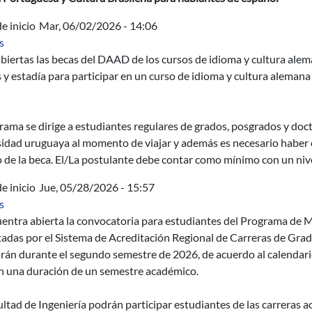
e inicio
Mar, 06/02/2026 - 14:06
sobre DAAD: Becas de movilidad para cursos de idioma y cultur
s
biertas las becas del DAAD de los cursos de idioma y cultura ale
 y estadía para participar en un curso de idioma y cultura aleman
rama se dirige a estudiantes regulares de grados, posgrados y doc
sidad uruguaya al momento de viajar y además es necesario haber 
io de la beca. El/La postulante debe contar como mínimo con un nive
e inicio
Jue, 05/28/2026 - 15:57
sobre Convocatoria de movilidad para estudiantes de grado 
s
uentra abierta la convocatoria para estudiantes del Programa de 
tadas por el Sistema de Acreditación Regional de Carreras de Gr
rán durante el segundo semestre de 2026, de acuerdo al calendari
n una duración de un semestre académico.
ltad de Ingeniería podrán participar estudiantes de las carreras acr