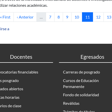
dizar relaciones académicas.
Primera página
Página anterior
Página
Página
Página
Página
Página actual
Página
Pá
« First
‹ Anterior
…
7
8
9
10
11
12
13
irse a
Docentes
Egresados
ocatorias financiables
Carreras de posgrado
s posgrado
Cursos de Educación
Permanente
ados abiertos
Fondo de solidaridad
as horarias
Reválidas
rios de clase
Trámites de títulos