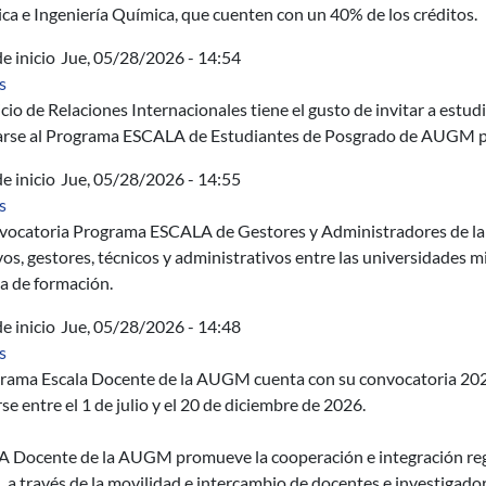
a e Ingeniería Química, que cuenten con un 40% de los créditos.
e inicio
Jue, 05/28/2026 - 14:54
sobre Programa ESCALA Estudiantes de Posgrado de AUGM 20
s
icio de Relaciones Internacionales tiene el gusto de invitar a estu
arse al Programa ESCALA de Estudiantes de Posgrado de AUGM pa
e inicio
Jue, 05/28/2026 - 14:55
sobre Convocatoria Programa ESCALA de Gestores y Administr
s
vocatoria Programa ESCALA de Gestores y Administradores de l
vos, gestores, técnicos y administrativos entre las universidades 
a de formación.
e inicio
Jue, 05/28/2026 - 14:48
sobre Programa Escala Docente de la AUGM - Convocatoria 202
s
grama Escala Docente de la AUGM cuenta con su convocatoria 202
rse entre el 1 de julio y el 20 de diciembre de 2026.
 Docente de la AUGM promueve la cooperación e integración regio
 través de la movilidad e intercambio de docentes e investigadores