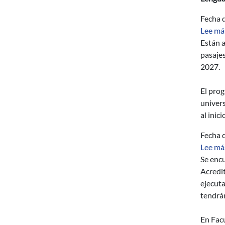
Fecha d
Lee má
Están a
pasajes
2027.
El prog
univer
al inic
Fecha d
Lee má
Se enc
Acredi
ejecuta
tendrá
En Facu