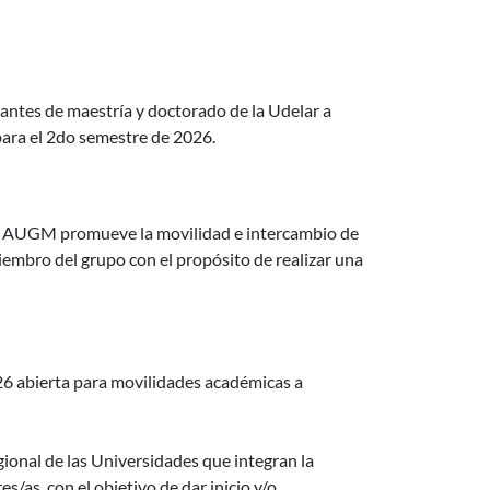
26
diantes de maestría y doctorado de la Udelar a
ra el 2do semestre de 2026.
adores de la AUGM
a AUGM promueve la movilidad e intercambio de
miembro del grupo con el propósito de realizar una
6 para movilidades académicas
6 abierta para movilidades académicas a
nal de las Universidades que integran la
/as, con el objetivo de dar inicio y/o