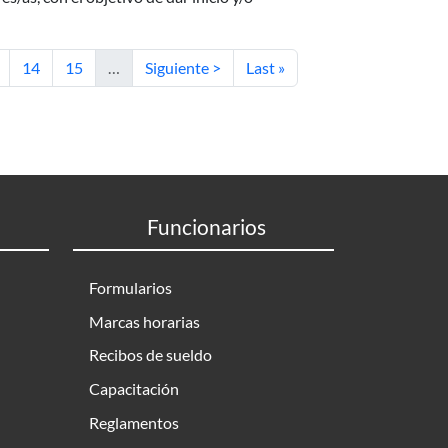
gina
Página
Página
Siguiente página
Última página
14
15
…
Siguiente >
Last »
Funcionarios
Formularios
Marcas horarias
Recibos de sueldo
Capacitación
Reglamentos