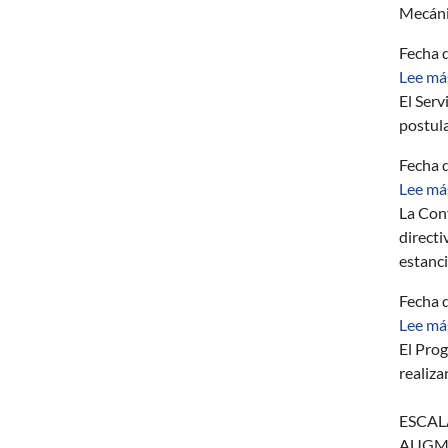
Mecánic
Fecha d
Lee má
El Serv
postul
Fecha d
Lee má
La Con
directi
estanci
Fecha d
Lee má
El Pro
realiza
ESCALA
AUGM, a