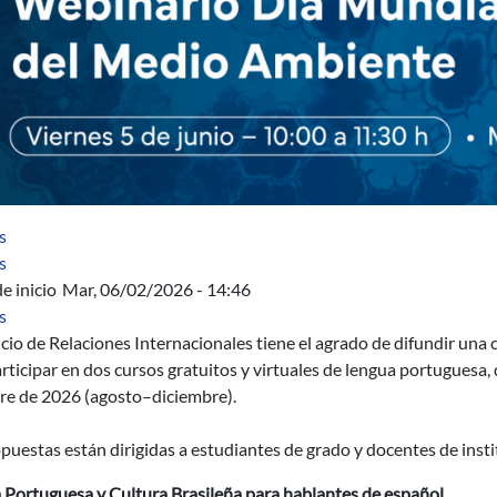
sobre Taller de seguridad informática
s
sobre Int. a la seguridad informática
s
e inicio
Mar, 06/02/2026 - 14:46
sobre Cursos gratuitos y virtuales de lengua portuguesa para es
s
icio de Relaciones Internacionales tiene el agrado de difundir una 
rticipar en dos cursos gratuitos y virtuales de lengua portuguesa,
re de 2026 (agosto–diciembre).
puestas están dirigidas a estudiantes de grado y docentes de insti
 Portuguesa y Cultura Brasileña para hablantes de español