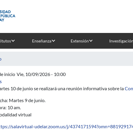
titutos
Enseñanza
Extensión
Investigació
o
e inicio
Vie, 10/09/2026 - 10:00
sobre Reunión informativa sobre la Convocatoria de Núcleos Inte
s
rtes 10 de junio se realizará una reunión informativa sobre la
Conv
cha: Martes 9 de junio.
ra: 10 am.
dalidad virtual
ttps://salavirtual-udelar.zoom.us/j/4374171594?omn=88192917