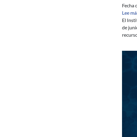
Fecha d
Lee má
El Inst
de juni
recurso