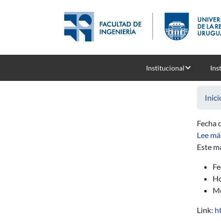
Pasar al contenido principal
Institucional
Ins
Inici
Fecha d
Lee má
Este ma
Fe
Ho
Mo
Link:
h