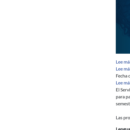
Lee má
Lee má
Fecha d
Lee má
El Serv
para pa
semest
Las pro
Lengua