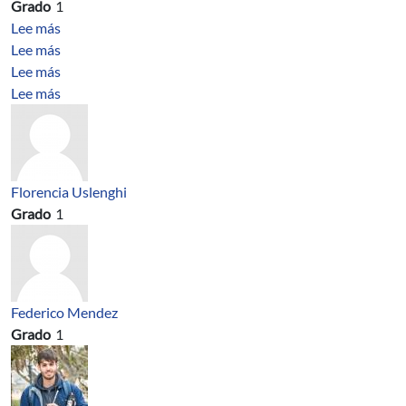
Grado
1
sobre Programación Imperativa
Lee más
sobre Ingeniería de bioprocesos
Lee más
sobre Analysis and computation of a nonlinear Kortewe
Lee más
sobre Stability analysis for a fully discrete spectral sc
Lee más
Florencia Uslenghi
Grado
1
Federico Mendez
Grado
1