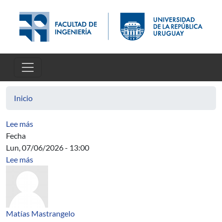
Pasar al contenido principal
Inicio
sobre Actions of solvable Baumslag-Solitar groups on 
Lee más
Fecha
Lun, 07/06/2026 - 13:00
sobre Acta Directiva
Lee más
Matías Mastrangelo