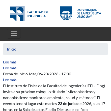
Pasar al contenido principal
Inicio
sobre Métodos cuantitativos para análisis de bioimáge
Lee más
sobre Elementos de Ingeniería Ambiental
Lee más
Fecha de inicio
Mar, 06/23/2026 - 17:00
sobre Coloquio de Física "Microplásticos y nanoplástic
Lee más
El Instituto de Física de la Facultad de Ingeniería (IFFI - Fing)
invita a su próximo coloquio titulado “Microplásticos y
nanoplásticos: monitoreo ambiental, salud y métodos“. El
evento tendrá lugar este martes
23 de junio
de 2026, a las 17
horas, en la Sala de actos Eladio Dieste, del edificio