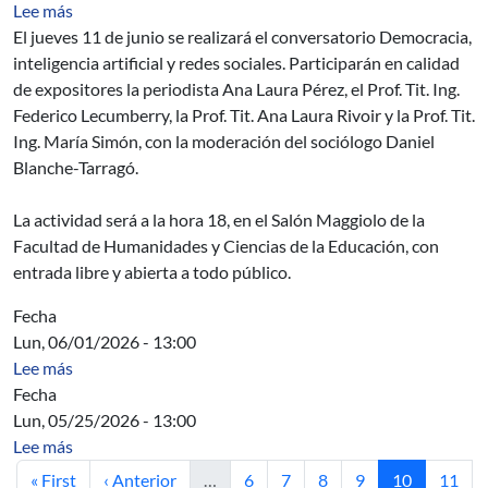
sobre Conversatorio Democracia, inteligencia artificial y
Lee más
El jueves 11 de junio se realizará el conversatorio Democracia,
inteligencia artificial y redes sociales. Participarán en calidad
de expositores la periodista Ana Laura Pérez, el Prof. Tit. Ing.
Federico Lecumberry, la Prof. Tit. Ana Laura Rivoir y la Prof. Tit.
Ing. María Simón, con la moderación del sociólogo Daniel
Blanche-Tarragó.
La actividad será a la hora 18, en el Salón Maggiolo de la
Facultad de Humanidades y Ciencias de la Educación, con
entrada libre y abierta a todo público.
Fecha
Lun, 06/01/2026 - 13:00
sobre Acta Directiva
Lee más
Fecha
Lun, 05/25/2026 - 13:00
sobre Acta Directiva
Lee más
Primera página
Página anterior
Página
Página
Página
Página
Página actua
Págin
« First
‹ Anterior
…
6
7
8
9
10
11