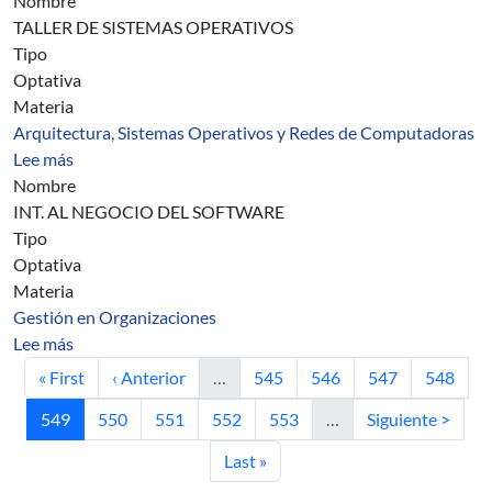
Nombre
TALLER DE SISTEMAS OPERATIVOS
Tipo
Optativa
Materia
Arquitectura, Sistemas Operativos y Redes de Computadoras
sobre Asignatura 1542
Lee más
Nombre
INT. AL NEGOCIO DEL SOFTWARE
Tipo
Optativa
Materia
Gestión en Organizaciones
sobre Asignatura 1543
Lee más
Primera página
Página anterior
Página
Página
Página
Página
« First
‹ Anterior
…
545
546
547
548
Página actual
Página
Página
Página
Página
Siguiente página
549
550
551
552
553
…
Siguiente >
Última página
Last »