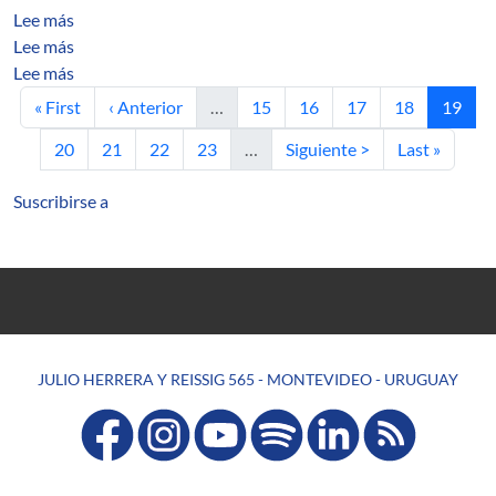
sobre C 1 stable maps: examples without saddles.
Lee más
sobre Dynamically defined Cantor sets under the conditi
Lee más
sobre Dual boundary-element method: Simple error esti
Lee más
Primera página
Página anterior
Página
Página
Página
Página
Página 
« First
‹ Anterior
…
15
16
17
18
19
Página
Página
Página
Página
Siguiente página
Última págin
20
21
22
23
…
Siguiente >
Last »
Suscribirse a
JULIO HERRERA Y REISSIG 565 - MONTEVIDEO - URUGUAY