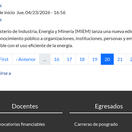
sobre About C 1 -minimality of the hyperbolic Cantor sets.
s
e inicio
Jue, 04/23/2026 - 16:56
sobre Premio Nacional de Eficiencia Energética 2026
s
sterio de Industria, Energía y Minería (MIEM) lanza una nueva edi
onocimiento público a organizaciones, instituciones, personas y
ble con el uso eficiente de la energía.
rimera página
Página anterior
Página
Página
Página
Página
Página actual
Página
P
First
‹ Anterior
…
16
17
18
19
20
21
irse a
Docentes
Egresados
ocatorias financiables
Carreras de posgrado