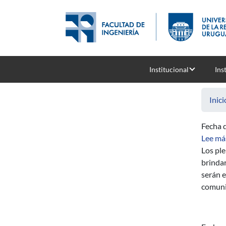
Pasar al contenido principal
Institucional
Ins
Inici
Fecha d
Lee má
Los ple
brindar
serán e
comunid