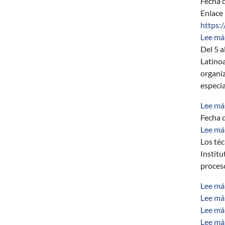
Fecha d
Enlace
https:
Lee má
Del 5 a
Latino
organi
especia
Lee má
Fecha d
Lee má
Los téc
Institu
proces
Lee má
Lee má
Lee má
Lee má