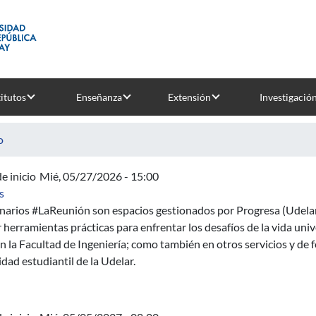
titutos
Enseñanza
Extensión
Investigació
o
e inicio
Mié, 05/27/2026 - 15:00
sobre Plenario #LaReunión en Fing: Ansiedad y estrés
s
narios #LaReunión son espacios gestionados por Progresa (Udelar) 
 herramientas prácticas para enfrentar los desafíos de la vida unive
n la Facultad de Ingeniería; como también en otros servicios y de f
ad estudiantil de la Udelar.