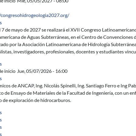
e inicio
Mié, 05/05/2027 - 08:00
//congresohidrogeologia2027.org/
sobre XVII Congreso Latinoamericano de Hidrogeología y 1ª Exp
s
l 7 de mayo de 2027 se realizará el XVII Congreso Latinoamericano
americana de Aguas Subterráneas, en el Centro de Convenciones d
zado por la Asociación Latinoamericana de Hidrología Subterránea
listas, investigadores, profesionales, docentes y estudiantes vincul
sobre Some recent results on the stability of endomorphisms.
s
e inicio
Jue, 05/07/2026 - 16:00
sobre Seminario del IEM - "Proceso de exploración de hidrocarbu
s
nicos de ANCAP, Ing. Nicolás Spinelli, Ing. Santiago Ferro e Ing Pa
to de Ensayo de Materiales de la Facultad de Ingeniería, con un en
o de exploración de hidrocarburos.
sobre Surface Attractors
s
sobre Operaciones Unitarias con Sólidos
s
sobre Golden tilings.
s
sobre C 1 stability of endomorphisms on two-dimensional manifo
s