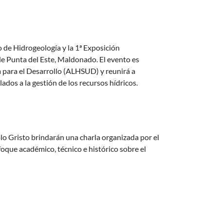
osición Latinoamericana de Aguas Subterráneas
 de Hidrogeología y la 1ª Exposición
e Punta del Este, Maldonado. El evento es
 para el Desarrollo (ALHSUD) y reunirá a
ados a la gestión de los recursos hídricos.
ros en Uruguay: enfoque académico, técnico e histórico"
blo Gristo brindarán una charla organizada por el
foque académico, técnico e histórico sobre el
lds.