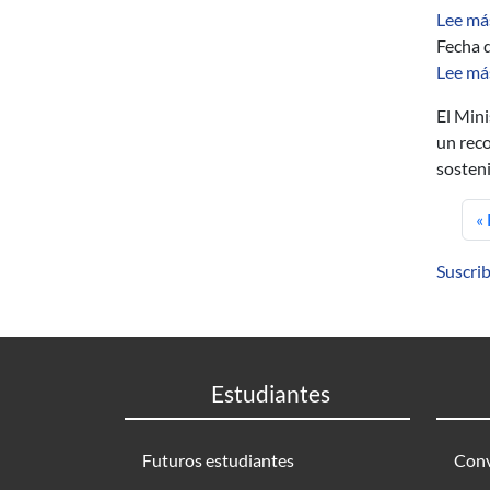
Lee má
Fecha d
Lee má
El Mini
un rec
sosteni
P
« 
Suscrib
Estudiantes
Futuros estudiantes
Conv