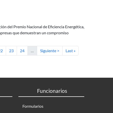
ción del Premio Nacional de Eficiencia Energética,
 empresas que demuestran un compromiso
ágina
Página
Página
Siguiente página
Última página
22
23
24
…
Siguiente >
Last »
Funcionarios
Formularios