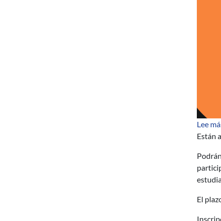
Lee má
Están a
Podrán 
partici
estudia
El plaz
Inscrip