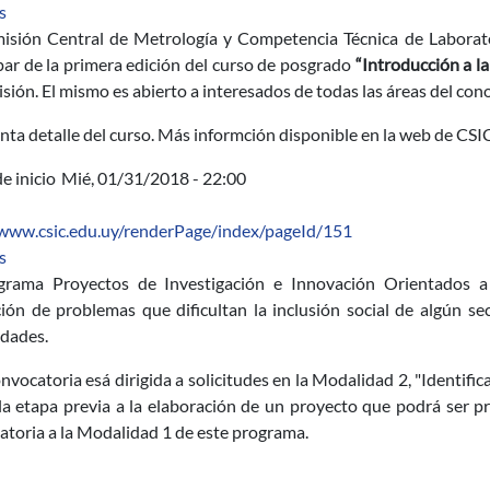
sobre Curso de posgrado "Introducción a la metrología"
s
isión Central de Metrología y Competencia Técnica de Laborator
par de la primera edición del curso de posgrado
“Introducción a l
sión. El mismo es abierto a interesados de todas las áreas del con
nta detalle del curso. Más informción disponible en la web de CSI
e inicio
Mié, 01/31/2018 - 22:00
/www.csic.edu.uy/renderPage/index/pageId/151
sobre Convocatoria 2018 Proyectos de Investigación e Innovación
s
grama Proyectos de Investigación e Innovación Orientados a 
ción de problemas que dificultan la inclusión social de algún s
dades.
nvocatoria esá dirigida a solicitudes en la Modalidad 2, "Identif
la etapa previa a la elaboración de un proyecto que podrá ser p
atoria a la Modalidad 1 de este programa.