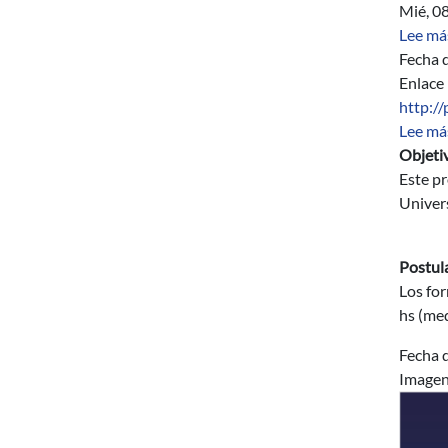
Mié, 0
Lee má
Fecha d
Enlace
http:/
Lee má
Objeti
Este pr
Univer
Postul
Los for
hs (med
Fecha d
Image