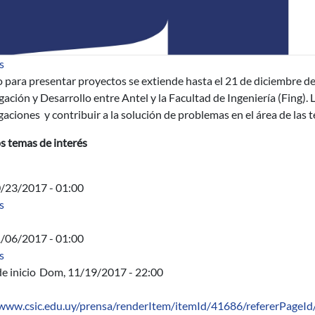
sobre Llamado: proyectos conjuntos Antel - Fing
s
o para presentar proyectos se extiende hasta el 21 de diciembre de
gación y Desarrollo entre Antel y la Facultad de Ingeniería (Fing).
gaciones y contribuir a la solución de problemas en el área de las
s temas de interés
0/23/2017 - 01:00
sobre Acta Directiva
s
1/06/2017 - 01:00
sobre Acta Directiva
s
e inicio
Dom, 11/19/2017 - 22:00
/www.csic.edu.uy/prensa/renderItem/itemId/41686/refererPageI