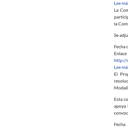
Lee má
La Com
partici
la Comi
Se adju
Fecha d
Enlace
http:/
Lee má
El Pro
resolu
Modali
Esta co
apoya 
convoc
Fecha