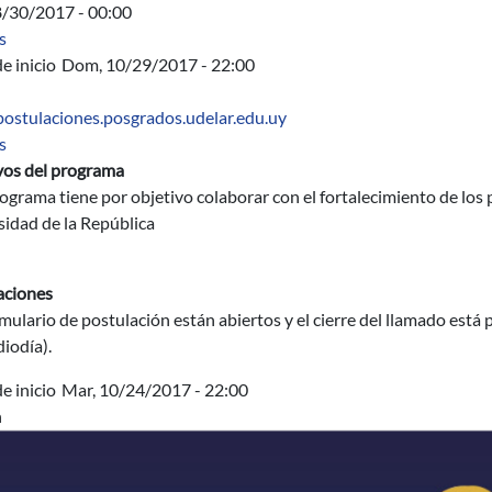
8/30/2017 - 00:00
sobre Acta Asamblea
s
e inicio
Dom, 10/29/2017 - 22:00
/postulaciones.posgrados.udelar.edu.uy
sobre Apoyo Institucional a Posgrados de la Universidad de la R
s
vos del programa
ograma tiene por objetivo colaborar con el fortalecimiento de los
sidad de la República
aciones
mulario de postulación están abiertos y el cierre del llamado est
iodía).
e inicio
Mar, 10/24/2017 - 22:00
n