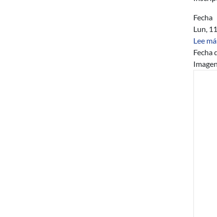
Fecha
Lun, 1
Lee má
Fecha d
Image