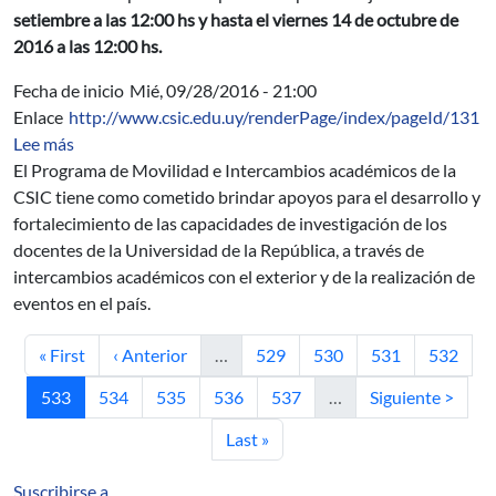
setiembre a las 12:00 hs y hasta el viernes 14 de octubre de
2016 a las 12:00 hs.
Fecha de inicio
Mié, 09/28/2016 - 21:00
Enlace
http://www.csic.edu.uy/renderPage/index/pageId/131
sobre 5º llamado del Programa de Movilidad e Interca
Lee más
El Programa de Movilidad e Intercambios académicos de la
CSIC tiene como cometido brindar apoyos para el desarrollo y
fortalecimiento de las capacidades de investigación de los
docentes de la Universidad de la República, a través de
intercambios académicos con el exterior y de la realización de
eventos en el país.
Primera página
Página anterior
Página
Página
Página
Página
« First
‹ Anterior
…
529
530
531
532
Página actual
Página
Página
Página
Página
Siguiente página
533
534
535
536
537
…
Siguiente >
Última página
Last »
Suscribirse a