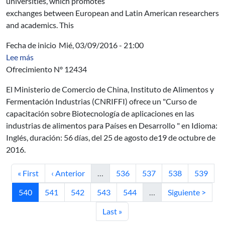
universities, which promotes
exchanges between European and Latin American researchers
and academics. This
Fecha de inicio
Mié, 03/09/2016 - 21:00
sobre AUCI - Curso de capacitación sobre Biotecnología 
Lee más
Ofrecimiento Nº 12434
El Ministerio de Comercio de China, Instituto de Alimentos y
Fermentación Industrias (CNRIFFI) ofrece un "Curso de
capacitación sobre Biotecnología de aplicaciones en las
industrias de alimentos para Países en Desarrollo " en Idioma:
Inglés, duración: 56 días, del 25 de agosto de19 de octubre de
2016.
Primera página
Página anterior
Página
Página
Página
Página
« First
‹ Anterior
…
536
537
538
539
Página actual
Página
Página
Página
Página
Siguiente página
540
541
542
543
544
…
Siguiente >
Última página
Last »