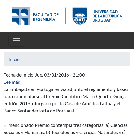
Pasar al contenido principal
Inicio
Fecha de inicio
Jue, 03/31/2016 - 21:00
sobre Embajada de Portugal - Premio Científico Mário Q
Lee más
La Embajada en Portugal envía adjunto el reglamento y bases
para candidatarse al Premio Científico Mário Quartin Graça,
edición 2016, otorgado por la Casa de América Latina y el
Banco Santandertotta de Portugal.
El mencionado Premio contempla tres categorías: a) Ciencias
Sociales y Humanas; b) Tecnologías y Ciencias Naturales y c)