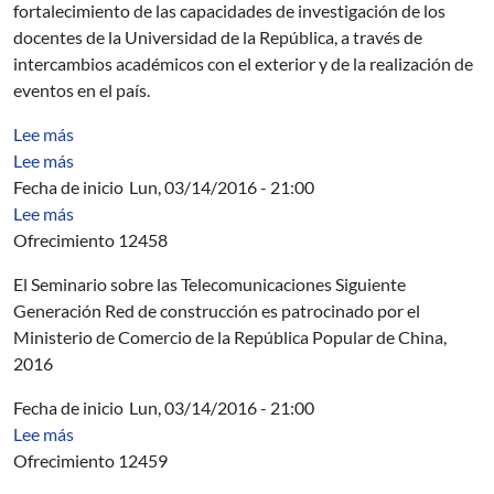
fortalecimiento de las capacidades de investigación de los
docentes de la Universidad de la República, a través de
intercambios académicos con el exterior y de la realización de
eventos en el país.
sobre Evaluación de las Carreras de Posgrado en Ingenie
Lee más
sobre Quality Is Free, Personal Reviews Improve Softwa
Lee más
Fecha de inicio
Lun, 03/14/2016 - 21:00
sobre AUICI - Seminario sobre Telecomunicaciones-Ge
Lee más
Ofrecimiento 12458
El Seminario sobre
las Telecomunicaciones
Siguiente
Generación
Red
de construcción
es p
atrocinado
por el
Ministerio
de Comercio de
la República Popular de
China,
2016
Fecha de inicio
Lun, 03/14/2016 - 21:00
sobre AUCI - Seminario sobre la red inteligente y Adm
Lee más
Ofrecimiento 12459